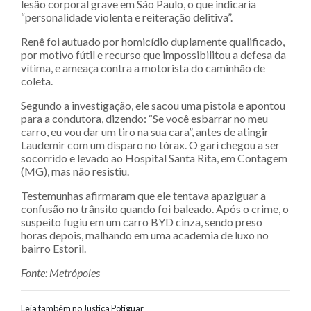
lesão corporal grave em São Paulo, o que indicaria
“personalidade violenta e reiteração delitiva”.
Renê foi autuado por homicídio duplamente qualificado,
por motivo fútil e recurso que impossibilitou a defesa da
vítima, e ameaça contra a motorista do caminhão de
coleta.
Segundo a investigação, ele sacou uma pistola e apontou
para a condutora, dizendo: “Se você esbarrar no meu
carro, eu vou dar um tiro na sua cara”, antes de atingir
Laudemir com um disparo no tórax. O gari chegou a ser
socorrido e levado ao Hospital Santa Rita, em Contagem
(MG), mas não resistiu.
Testemunhas afirmaram que ele tentava apaziguar a
confusão no trânsito quando foi baleado. Após o crime, o
suspeito fugiu em um carro BYD cinza, sendo preso
horas depois, malhando em uma academia de luxo no
bairro Estoril.
Fonte: Metrópoles
Leia também no Justiça Potiguar