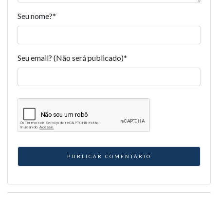
Seu nome?
*
Seu email? (Não será publicado)
*