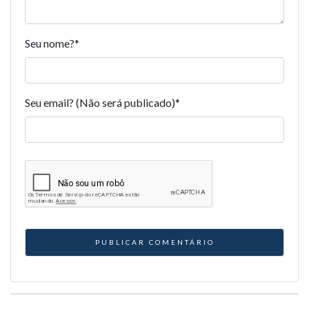
Seu nome?
*
Seu email? (Não será publicado)
*