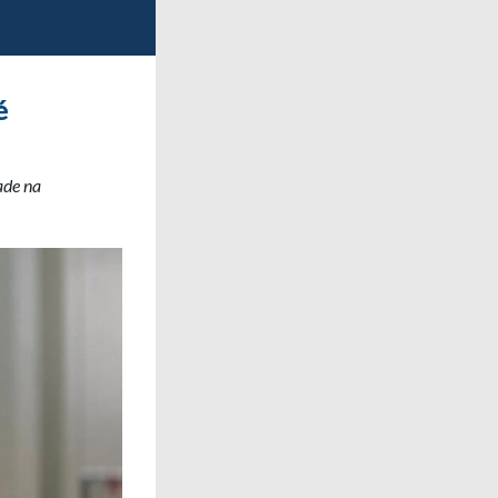
é
ade na