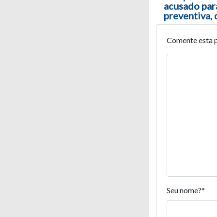
acusado par
preventiva, 
Comente esta 
Seu nome?
*