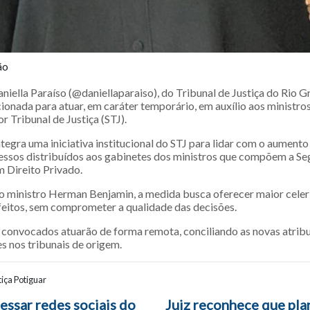
ão
niella Paraíso (@daniellaparaiso), do Tribunal de Justiça do Rio 
cionada para atuar, em caráter temporário, em auxílio aos ministr
r Tribunal de Justiça (STJ).
tegra uma iniciativa institucional do STJ para lidar com o aumento
ssos distribuídos aos gabinetes dos ministros que compõem a Se
m Direito Privado.
 ministro Herman Benjamin, a medida busca oferecer maior celer
feitos, sem comprometer a qualidade das decisões.
convocados atuarão de forma remota, conciliando as novas atrib
s nos tribunais de origem.
iça Potiguar
ão entre posts
essar redes sociais do
Juiz reconhece que pla