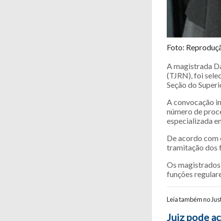
Foto: Reproduç
A magistrada Da
(TJRN), foi sele
Seção do Superio
A convocação in
número de proce
especializada e
De acordo com o
tramitação dos 
Os magistrados 
funções regulare
Leia também no Just
Navegaç
Juiz pode ac