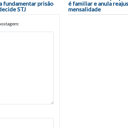
a fundamentar prisão
é familiar e anula reaju
decide STJ
mensalidade
postagem: