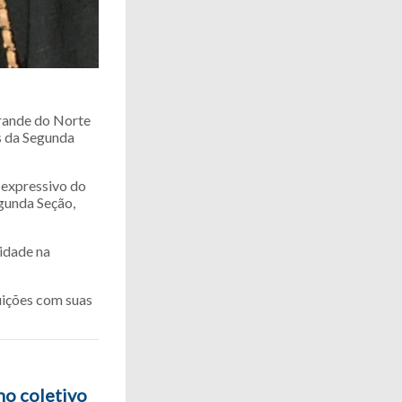
Grande do Norte
os da Segunda
 expressivo do
gunda Seção,
idade na
uições com suas
no coletivo