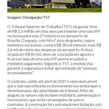
Imagem: Divulgação/TST
O Tribunal Superior do Trabalho (TST) vai gastar mais
de R$ 1,5 milhão em dois anos para manter uma sala VIP
exclusiva para seus 27 ministros no aeroporto de
Brasília. O espaço, com 44 m², piso de granito, copa e
banheiros exclusivos, custará R$ 30 mil mensais, mais R$
2,6 mil de rateio das despesas do aeroporto. A obra,
orçada em R$ 85 mil, deve ser concluída em agosto e
ficará ao lado de uma sala VIP aberta ao público
mediante pagamento. Segundo o TST, a medida visa
garantir a segurança e evitar aproximação de “pessoas
inconvenientes”.
O contrato, válido até abril de 2027 e renovável, prevê
que a sala seja utilizada exclusivamente nos embarques e
desembarques das autoridades do tribunal. Além do
aluguel, os valores não incluem mobiliário, alimentação e
funcionários, que serão remanejados de outros
contratos. A construção foi contratada sem licitação, sob
justificativa de que o valor se enquadra no limite legal, e a