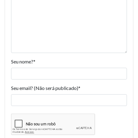
Seu nome?
*
Seu email? (Não será publicado)
*