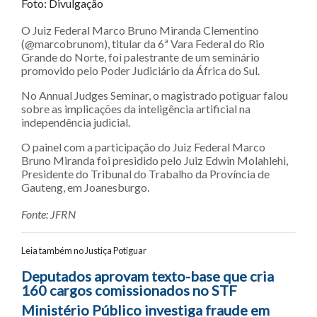
Foto: Divulgação
O Juiz Federal Marco Bruno Miranda Clementino
(@marcobrunom), titular da 6ª Vara Federal do Rio
Grande do Norte, foi palestrante de um seminário
promovido pelo Poder Judiciário da África do Sul.
No Annual Judges Seminar, o magistrado potiguar falou
sobre as implicações da inteligência artificial na
independência judicial.
O painel com a participação do Juiz Federal Marco
Bruno Miranda foi presidido pelo Juiz Edwin Molahlehi,
Presidente do Tribunal do Trabalho da Província de
Gauteng, em Joanesburgo.
Fonte: JFRN
Leia também no Justiça Potiguar
Navegação entre posts
Deputados aprovam texto-base que cria
160 cargos comissionados no STF
Ministério Público investiga fraude em