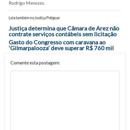
Rodrigo Menezes.
Leia também no Justiça Potiguar
Navegação entre posts
Justiça determina que Câmara de Arez não
contrate serviços contábeis sem licitação
Gasto do Congresso com caravana ao
‘Gilmarpalooza’ deve superar R$ 760 mil
Comente esta postagem: