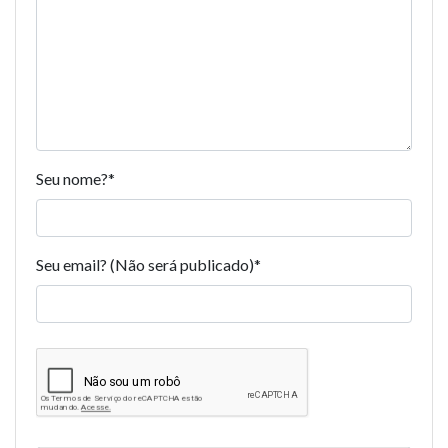
Seu nome?
*
Seu email? (Não será publicado)
*