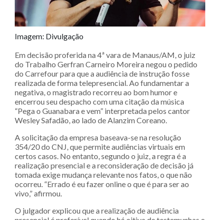
Imagem: Divulgação
Em decisão proferida na 4ª vara de Manaus/AM, o juiz
do Trabalho Gerfran Carneiro Moreira negou o pedido
do Carrefour para que a audiência de instrução fosse
realizada de forma telepresencial. Ao fundamentar a
negativa, o magistrado recorreu ao bom humor e
encerrou seu despacho com uma citação da música
“Pega o Guanabara e vem” interpretada pelos cantor
Wesley Safadão, ao lado de Alanzim Coreano.
A solicitação da empresa baseava-se na resolução
354/20 do CNJ, que permite audiências virtuais em
certos casos. No entanto, segundo o juiz, a regra é a
realização presencial e a reconsideração de decisão já
tomada exige mudança relevante nos fatos, o que não
ocorreu. “Errado é eu fazer online o que é para ser ao
vivo,” afirmou.
O julgador explicou que a realização de audiência
presencial é preferível quando há oitiva de testemunhas e