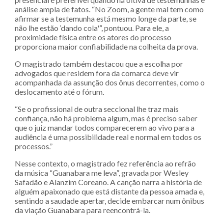
análise ampla de fatos. “No Zoom, a gente mal tem como
afirmar se a testemunha está mesmo longe da parte, se
não lhe estão ‘dando cola'”, pontuou. Para ele, a
proximidade física entre os atores do processo
proporciona maior confiabilidade na colheita da prova.
O magistrado também destacou que a escolha por
advogados que residem fora da comarca deve vir
acompanhada da assunção dos ônus decorrentes, como o
deslocamento até o fórum.
“Se o profissional de outra seccional lhe traz mais
confiança, não há problema algum, mas é preciso saber
que o juiz mandar todos comparecerem ao vivo para a
audiência é uma possibilidade real e normal em todos os
processos.”
Nesse contexto, o magistrado fez referência ao refrão
da música “Guanabara me leva”, gravada por Wesley
Safadão e Alanzim Coreano. A canção narra a história de
alguém apaixonado que está distante da pessoa amada e,
sentindo a saudade apertar, decide embarcar num ônibus
da viação Guanabara para reencontrá-la.