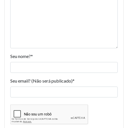
Seu nome?
*
Seu email? (Não será publicado)
*