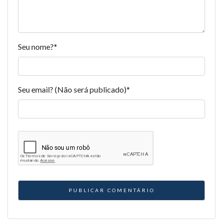
Seu nome?
*
Seu email? (Não será publicado)
*