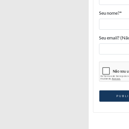
Seu nome?
*
Seu email? (Nã