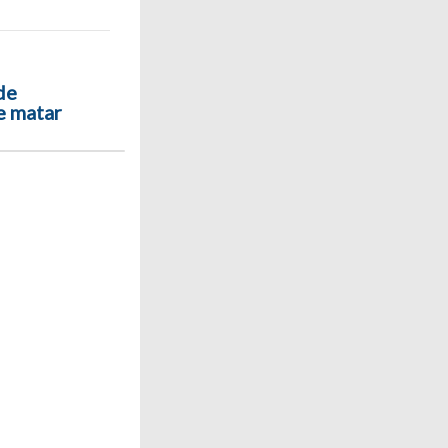
de
e matar