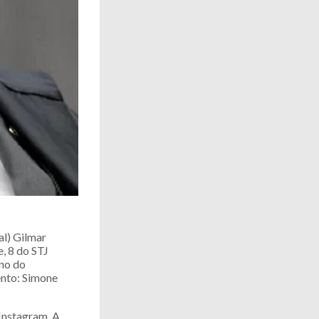
al) Gilmar
, 8 do STJ
rno do
ento: Simone
 Instagram. A