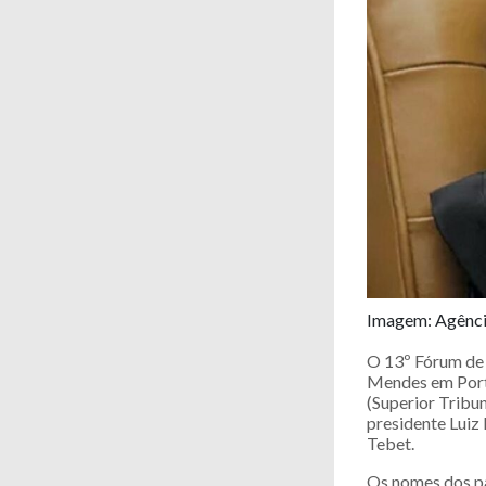
Imagem: Agênc
O 13º Fórum de 
Mendes em Portu
(Superior Tribu
presidente Luiz 
Tebet.
Os nomes dos pa