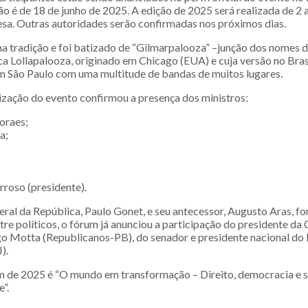
ão é de 18 de junho de 2025. A edição de 2025 será realizada de 2 a
esa. Outras autoridades serão confirmadas nos próximos dias.
ma tradição e foi batizado de “Gilmarpalooza” –junção dos nomes 
ca Lollapalooza, originado em Chicago (EUA) e cuja versão no Brasi
m São Paulo com uma multitude de bandas de muitos lugares.
ização do evento confirmou a presença dos ministros:
oraes;
a;
rroso (presidente).
ral da República, Paulo Gonet, e seu antecessor, Augusto Aras, f
tre políticos, o fórum já anunciou a participação do presidente d
 Motta (Republicanos-PB), do senador e presidente nacional do 
).
 de 2025 é “O mundo em transformação – Direito, democracia e s
e”.