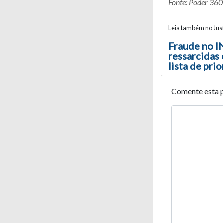
Fonte: Poder 360
Leia também no Just
Navegaç
Fraude no I
ressarcidas 
lista de pri
Comente esta 