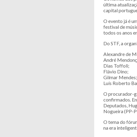
última atualizaç
capital portugu
O evento já é u
festival de músi
todos os anos e
Do STF, a organ
Alexandre de M
André Mendonç
Dias Toffoli;
Flávio Dino;
Gilmar Mendes;
Luís Roberto Ba
O procurador-ge
confirmados. En
Deputados, Hugo
Nogueira (PP-PI
O tema do fórum
na era inteligent