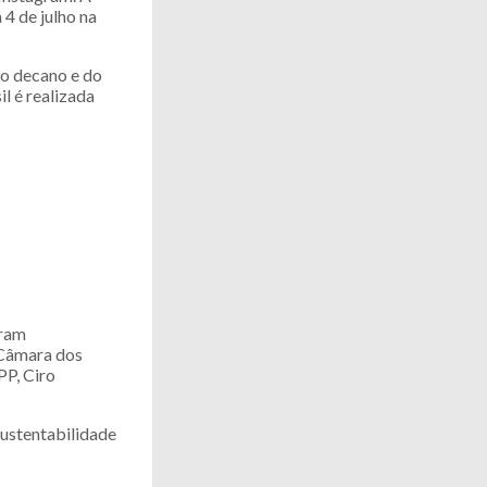
 4 de julho na
do decano e do
l é realizada
oram
a Câmara dos
PP, Ciro
ustentabilidade