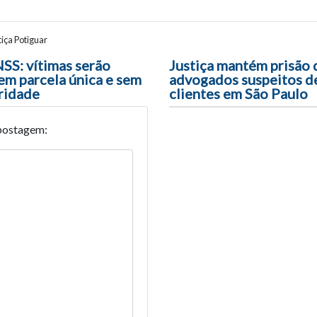
iça Potiguar
ão entre posts
NSS: vítimas serão
Justiça mantém prisão 
em parcela única e sem
advogados suspeitos d
oridade
clientes em São Paulo
postagem: