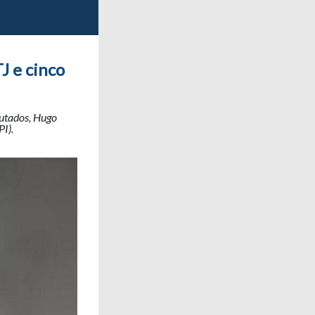
J e cinco
putados, Hugo
I).