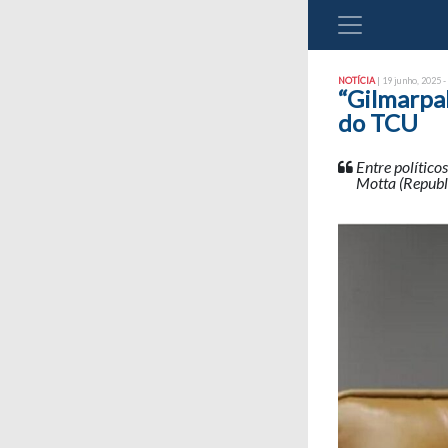
NOTÍCIA
| 19 junho, 2025 -
“Gilmarpal
do TCU
Entre político
Motta (Republi