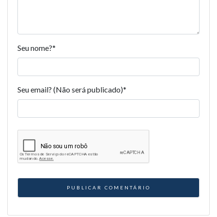
Seu nome?
*
Seu email? (Não será publicado)
*