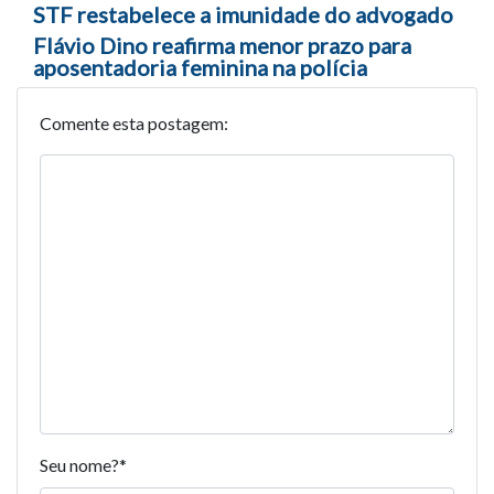
Navegação entre posts
STF restabelece a imunidade do advogado
Flávio Dino reafirma menor prazo para
aposentadoria feminina na polícia
Comente esta postagem:
Seu nome?
*