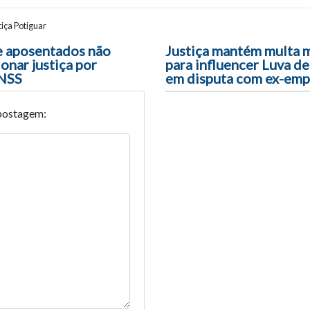
iça Potiguar
ão entre posts
 aposentados não
Justiça mantém multa m
onar justiça por
para influencer Luva d
INSS
em disputa com ex-emp
postagem: