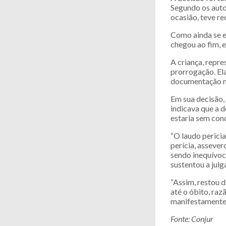
Segundo os auto
ocasião, teve r
Como ainda se e
chegou ao fim, 
A criança, repre
prorrogação. El
documentação m
Em sua decisão,
indicava que a 
estaria sem cond
“O laudo perici
perícia, asseve
sendo inequívoc
sustentou a julg
“Assim, restou 
até o óbito, raz
manifestamente i
Fonte: Conjur