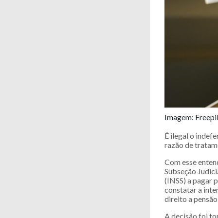
Imagem: Freepi
É ilegal o inde
razão de tratam
Com esse entend
Subseção Judici
(INSS) a pagar p
constatar a int
direito a pensã
A decisão foi t