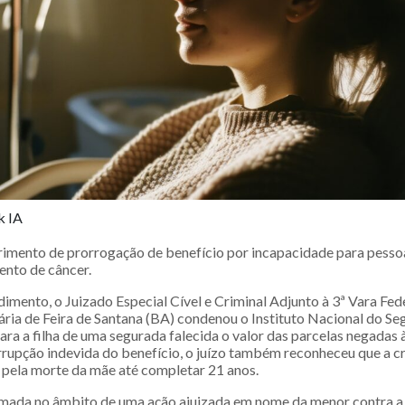
k IA
ferimento de prorrogação de benefício por incapacidade para pesso
ento de câncer.
imento, o Juizado Especial Cível e Criminal Adjunto à 3ª Vara Fed
ária de Feira de Santana (BA) condenou o Instituto Nacional do Se
ara a filha de uma segurada falecida o valor das parcelas negadas à 
errupção indevida do benefício, o juízo também reconheceu que a c
o pela morte da mãe até completar 21 anos.
omada no âmbito de uma ação ajuizada em nome da menor contra a 