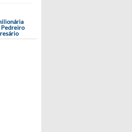
ilionária
e Pedreiro
resário