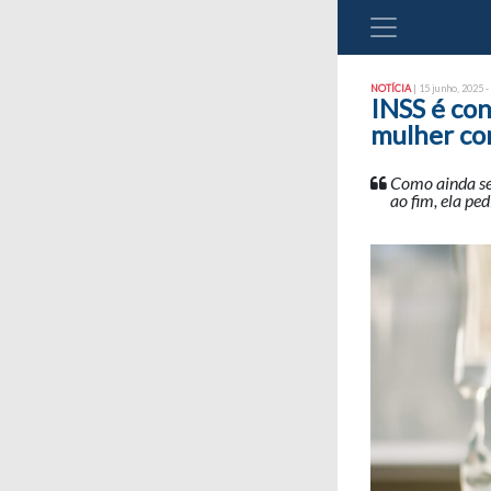
NOTÍCIA
| 15 junho, 2025 -
INSS é co
mulher co
Como ainda se
ao fim, ela pe