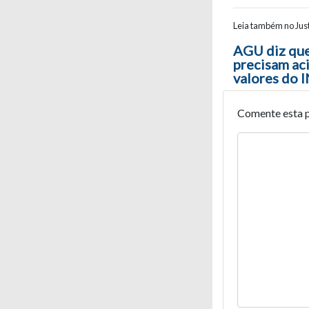
Leia também no Just
Navegaç
AGU diz que
precisam aci
valores do 
Comente esta 