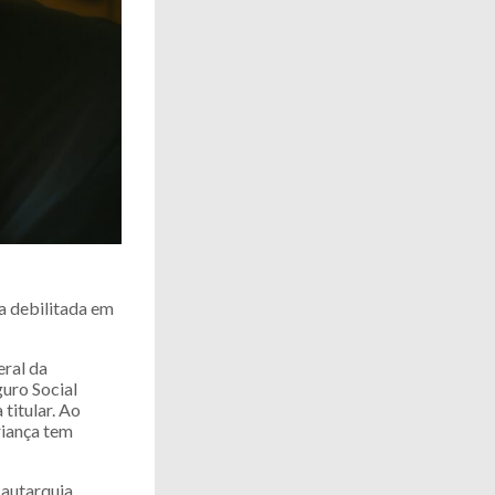
a debilitada em
eral da
guro Social
titular. Ao
riança tem
autarquia.