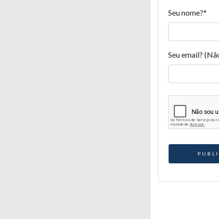
Seu nome?
*
Seu email? (Nã