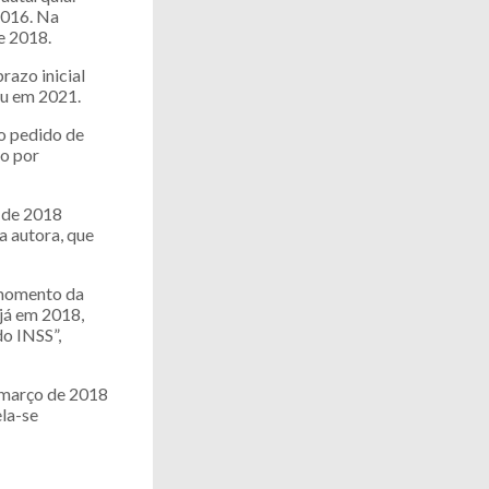
2016. Na
e 2018.
razo inicial
eu em 2021.
do pedido de
o por
o de 2018
a autora, que
o momento da
 já em 2018,
o INSS”,
 março de 2018
ela-se