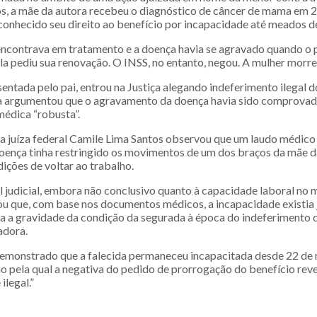
s, a mãe da autora recebeu o diagnóstico de câncer de mama em 
econhecido seu direito ao benefício por incapacidade até meados d
ncontrava em tratamento e a doença havia se agravado quando o p
ela pediu sua renovação. O INSS, no entanto, negou. A mulher morr
sentada pelo pai, entrou na Justiça alegando indeferimento ilegal 
a argumentou que o agravamento da doença havia sido comprovad
édica “robusta”.
 a juíza federal Camile Lima Santos observou que um laudo médic
doença tinha restringido os movimentos de um dos braços da mãe d
ições de voltar ao trabalho.
al judicial, embora não conclusivo quanto à capacidade laboral n
rou que, com base nos documentos médicos, a incapacidade existia
a a gravidade da condição da segurada à época do indeferimento d
adora.
demonstrado que a falecida permaneceu incapacitada desde 22 de
ão pela qual a negativa do pedido de prorrogação do benefício rev
legal.”