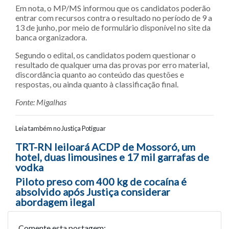
Em nota, o MP/MS informou que os candidatos poderão
entrar com recursos contra o resultado no período de 9 a
13 de junho, por meio de formulário disponível no site da
banca organizadora.
Segundo o edital, os candidatos podem questionar o
resultado de qualquer uma das provas por erro material,
discordância quanto ao conteúdo das questões e
respostas, ou ainda quanto à classificação final.
Fonte: Migalhas
Leia também no Justiça Potiguar
Navegação entre posts
TRT-RN leiloará ACDP de Mossoró, um
hotel, duas limousines e 17 mil garrafas de
vodka
Piloto preso com 400 kg de cocaína é
absolvido após Justiça considerar
abordagem ilegal
Comente esta postagem: