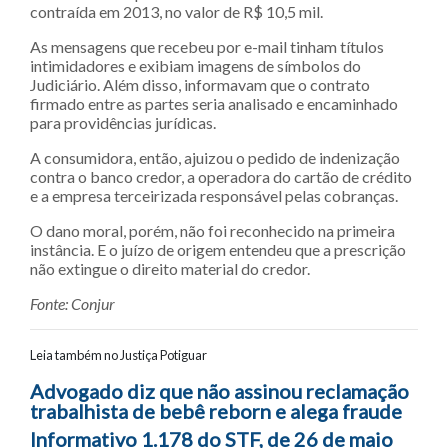
contraída em 2013, no valor de R$ 10,5 mil.
As mensagens que recebeu por e-mail tinham títulos
intimidadores e exibiam imagens de símbolos do
Judiciário. Além disso, informavam que o contrato
firmado entre as partes seria analisado e encaminhado
para providências jurídicas.
A consumidora, então, ajuizou o pedido de indenização
contra o banco credor, a operadora do cartão de crédito
e a empresa terceirizada responsável pelas cobranças.
O dano moral, porém, não foi reconhecido na primeira
instância. E o juízo de origem entendeu que a prescrição
não extingue o direito material do credor.
Fonte: Conjur
Leia também no Justiça Potiguar
Navegação entre posts
Advogado diz que não assinou reclamação
trabalhista de bebê reborn e alega fraude
Informativo 1.178 do STF, de 26 de maio