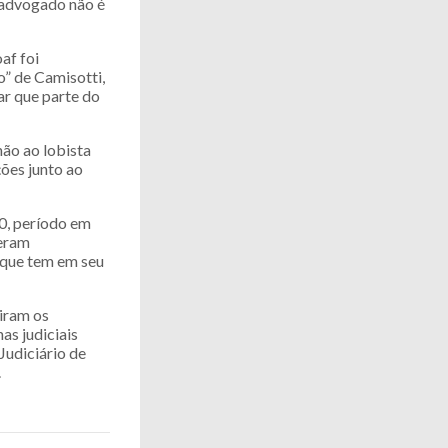
O advogado não é
af foi
” de Camisotti,
r que parte do
ão ao lobista
ões junto ao
20, período em
 eram
 que tem em seu
diram os
as judiciais
Judiciário de
.