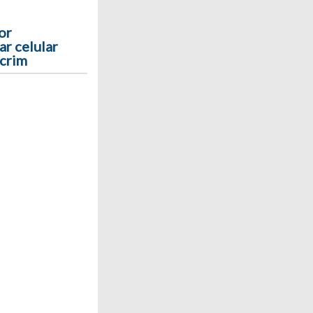
or
r celular
ecrim