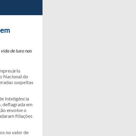
 em
 vida de luxo nas
empresário
to Nacional do
eradas suspeitas
e Inteligência
o, deflagrada em
ção envolve o
udaram filiações
os no valor de