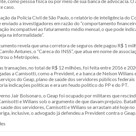
ente, como pessoa física ou por meio de sua banca de advocacia. 
e caso.
ção da Polícia Civil de São Paulo, o relatório de inteligência do Co
 enviado a investigadores em razão do “comportamento financeiro
ão incompatível ao faturamento médio mensal, o que pode indica
ja na informalidade”.
mento revela que uma corretora de seguros dele pagou R$ 1 milh
Camilo Antunes, o “Careca do INSS”, que atua em nome de associaç
trou o Metrópoles.
s transações, no total de R$ 12 milhões, foi feita entre 2016 e 20
gadas a Camisotti, como a Prevident, e a banca de Nelson Wilians
serviços do Geap, plano de saúde dos servidores públicos federais
oria indicações políticas e era um feudo político do PP e do PT.
erno Jair Bolsonaro, o Geap foi ocupado por militares que rescin
amisotti e Wilians sob o argumento de que davam prejuízo. Batalh
 saúde dos servidores, Camisotti e Wilians se arrastam até hoje no 
briga, inclusive, o advogado já defendeu a Prevident contra o Geap
les