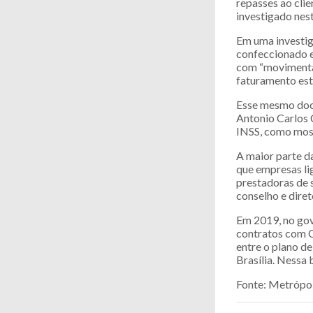
repasses ao cli
investigado nest
Em uma investiga
confeccionado e
com “movimentaç
faturamento este
Esse mesmo docu
Antonio Carlos 
INSS, como mos
A maior parte da
que empresas li
prestadoras de 
conselho e diret
Em 2019, no gov
contratos com C
entre o plano de
Brasília. Nessa 
Fonte: Metrópo