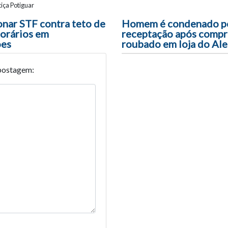
iça Potiguar
ão entre posts
onar STF contra teto de
Homem é condenado p
orários em
receptação após compra
ões
roubado em loja do Al
postagem: