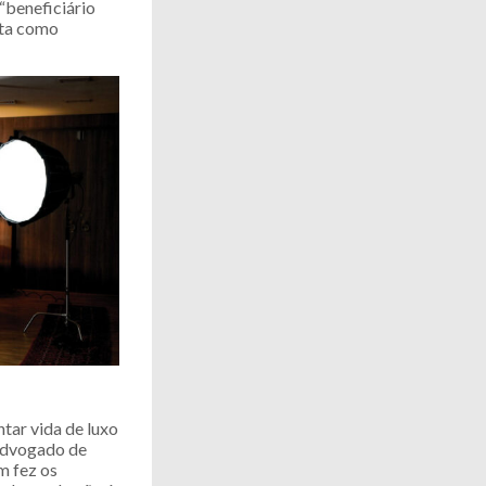
“beneficiário
sta como
tar vida de luxo
 advogado de
m fez os