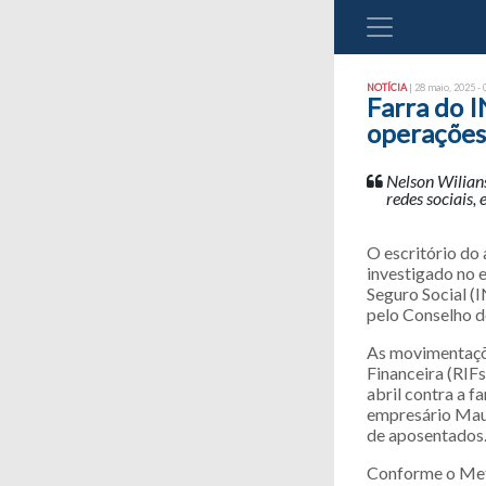
NOTÍCIA
| 28 maio, 2025 - 
Farra do 
operações 
Nelson Wilians
redes sociais,
O escritório do
investigado no 
Seguro Social (
pelo Conselho d
As movimentaçõ
Financeira (RIF
abril contra a f
empresário Maur
de aposentados
Conforme o Metr