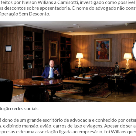
feitos por Nelson Wilians a Camisotti, investigado como possível 
 dos descontos sobre aposentadoria. O nome do advogado não con
 Operação Sem Desconto.
ução redes sociais
é dono de um grande escritório de advocacia e conhecido por osten
s, exibindo mansão, avião, carros de luxo e viagens. Apesar de ser
mpresas e de uma associação ligada ao empresário, foi Wilians que