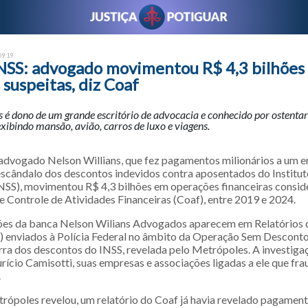
09:19
INSS: advogado movimentou R$ 4,3 bilhões
suspeitas, diz Coaf
 é dono de um grande escritório de advocacia e conhecido por ostentar
 exibindo mansão, avião, carros de luxo e viagens.
 advogado Nelson Willians, que fez pagamentos milionários a um 
escândalo dos descontos indevidos contra aposentados do Institu
INSS), movimentou R$ 4,3 bilhões em operações financeiras consid
e Controle de Atividades Financeiras (Coaf), entre 2019 e 2024.
es da banca Nelson Wilians Advogados aparecem em Relatórios d
s) enviados à Polícia Federal no âmbito da Operação Sem Descont
arra dos descontos do INSS, revelada pelo Metrópoles. A investiga
ício Camisotti, suas empresas e associações ligadas a ele que fra
.
ópoles revelou, um relatório do Coaf já havia revelado pagament