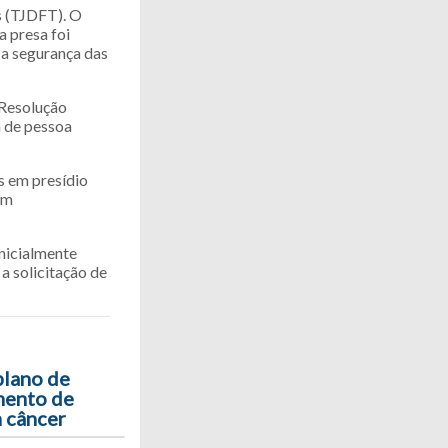
os (TJDFT). O
a presa foi
e a segurança das
 Resolução
 de pessoa
s em presídio
em
inicialmente
 a solicitação de
plano de
mento de
 câncer