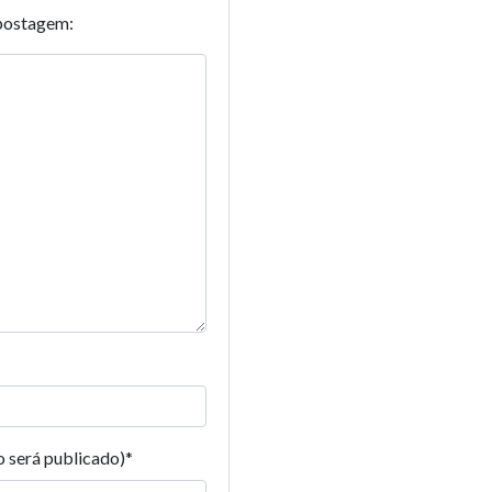
postagem:
o será publicado)
*