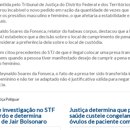
ntida pelo Tribunal de Justiça do Distrito Federal e dos Territóri
erou incabível o novo pedido em razão da quantidade de vezes que 
e os presídios masculino e feminino, o que afetaria a estabilidade 
ais.
aldo Soares da Fonseca, relator do habeas corpus, destacou que a
 estabelece que a decisão sobre o local de cumprimento de pena
iderar a preferência dela sobre o local de custódia.
m citou precedentes do STJ de que é ilegal colocar uma presa tran
ens quando a pessoa tiver manifestado desejo de cumprir a pena 
 feminino.
ynaldo Soares da Fonseca, o fato de a presa ter sido transferida 
feminino e não ter se adaptado não é justificativa válida para negar
ia.
iça Potiguar
ão entre posts
 investigação no STF
Justiça determina que 
rdo e determina
saúde custeie congela
de Jair Bolsonaro
óvulos de paciente com