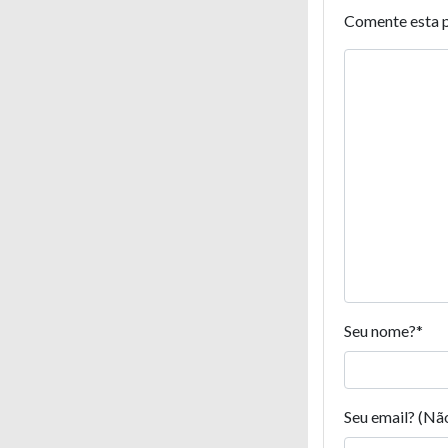
Comente esta 
Seu nome?
*
Seu email? (Nã