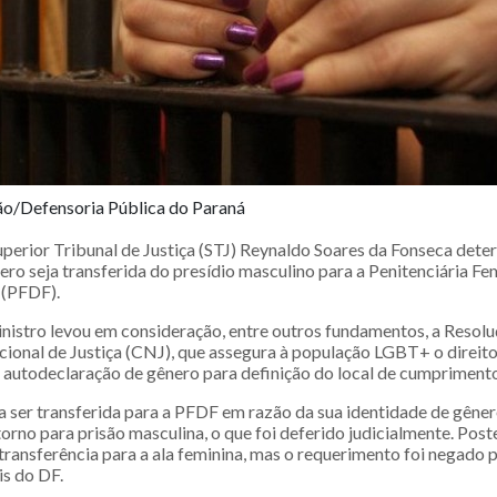
ão/Defensoria Pública do Paraná
uperior Tribunal de Justiça (STJ) Reynaldo Soares da Fonseca det
ro seja transferida do presídio masculino para a Penitenciária Fe
 (PFDF).
inistro levou em consideração, entre outros fundamentos, a Reso
ional de Justiça (CNJ), que assegura à população LGBT+ o direito
 autodeclaração de gênero para definição do local de cumprimento
a ser transferida para a PFDF em razão da sua identidade de gêne
torno para prisão masculina, o que foi deferido judicialmente. Post
 transferência para a ala feminina, mas o requerimento foi negado 
s do DF.