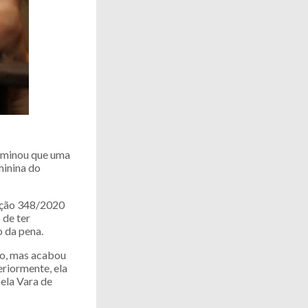
erminou que uma
minina do
lução 348/2020
 de ter
 da pena.
ro, mas acabou
eriormente, ela
pela Vara de