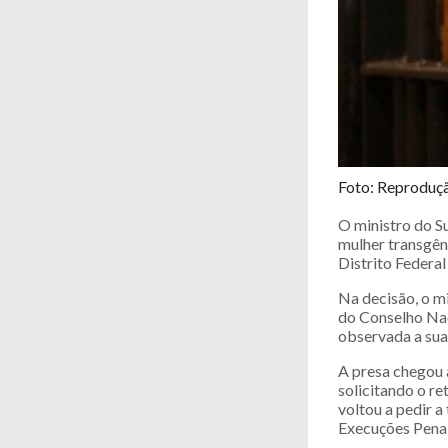
Foto: Reproduç
O ministro do S
mulher transgêne
Distrito Federal
Na decisão, o m
do Conselho Nac
observada a sua
A presa chegou 
solicitando o re
voltou a pedir a
Execuções Penai