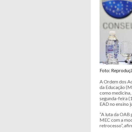
Foto: Reprodu
A Ordem dos Adv
da Educação (MEC
como medicina, 
segunda-feira (
EAD no ensino ju
“A luta da OAB p
MEC com a modal
retrocesso”, af