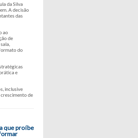
la da Silva
gem. A decisão
ntantes das
o ao
ção de
sala,
 formato do
stratégicas
rática e
, inclusive
o crescimento de
ra que proíbe
formar