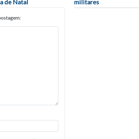
a de Natal
militares
postagem: