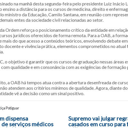
sinado na manhã desta segunda-feira pelo presidente Luiz Inácio Lu
o ensino a distância para os cursos de medicina, direito e enferma
elo ministro da Educação, Camilo Santana, em reunião com represe
demais entes da sociedade civil relacionadas ao setor.
da Ordem reforça o posicionamento crítico da entidade em relaçã
cursos jurídicos oferecidos de forma remota. Para a OAB, a forma
 mais do que acesso a conteúdos teóricos, envolvendo debate em 
 docente e vivência prática, elementos comprometidos no atual
ia.
 o objetivo é garantir que os cursos de graduação nessas áreas e
 com qualidade e em consonância com as exigências de formação p
ito, a OAB há tempos atua contra a abertura desenfreada de cursos
e não atendem aos critérios mínimos de qualidade. Agora, diante d
tidade vê a decisão como um sinal positivo.
iça Potiguar
ão entre posts
m dispensa
Supremo vai julgar reg
 de serviços médicos
casados em curso para 