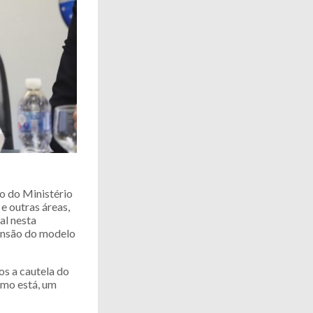
o do Ministério
e outras áreas,
al nesta
pansão do modelo
os a cautela do
omo está, um