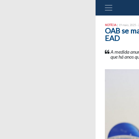
NOTÍCIA
| 19 maio, 2025 - 
OAB se man
EAD
A medida anunc
que há anos q