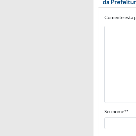
da Prefeitur
Comente esta 
Seu nome?
*