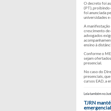
O decreto foi as
(PT), proibindo 
foi anunciada p
universidades e 
A manifestação 
crescimento de 
advogados exige
acompanhamento
ensino à distânc
Conforme o MEC,
sejam ofertados
presencial.
No caso do Dire
presenciais, qu
cursos EAD, a en
Leia também no Just
Navegaç
TJRN manté
emergencial