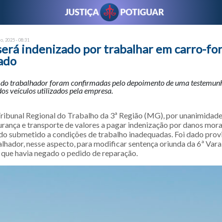
o, 2025 - 08:31
será indenizado por trabalhar em carro-for
ado
 do trabalhador foram confirmadas pelo depoimento de uma testemunha
os veículos utilizados pela empresa.
ribunal Regional do Trabalho da 3ª Região (MG), por unanimidad
rança e transporte de valores a pagar indenização por danos morai
o submetido a condições de trabalho inadequadas. Foi dado prov
alhador, nesse aspecto, para modificar sentença oriunda da 6ª Var
 que havia negado o pedido de reparação.