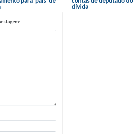
amento para ‘pais’ de
contas de deputado do
n
dívida
postagem: