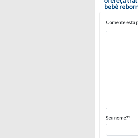
ofereça trat
bebê rebor
Comente esta 
Seu nome?
*