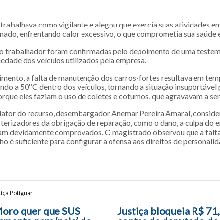
 trabalhava como vigilante e alegou que exercia suas atividades e
nado, enfrentando calor excessivo, o que comprometia sua saúde 
o trabalhador foram confirmadas pelo depoimento de uma testem
iedade dos veículos utilizados pela empresa.
mento, a falta de manutenção dos carros-fortes resultava em tem
ndo a 50ºC dentro dos veículos, tornando a situação insuportável 
porque eles faziam o uso de coletes e coturnos, que agravavam a se
elator do recurso, desembargador Anemar Pereira Amaral, conside
terizadores da obrigação de reparação, como o dano, a culpa do 
ram devidamente comprovados. O magistrado observou que a falta
ho é suficiente para configurar a ofensa aos direitos de personali
iça Potiguar
ão entre posts
Moro quer que SUS
Justiça bloqueia R$ 71,