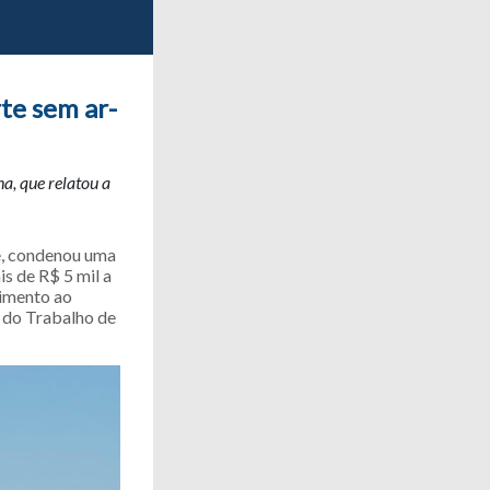
te sem ar-
, que relatou a
e, condenou uma
s de R$ 5 mil a
imento ao
a do Trabalho de