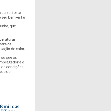
m carro-forte
e seu bem-estar.
unha, que
peraturas
para os
nsação de calor.
rou que os
empregador e o
 de condições
dade do
8 mil das