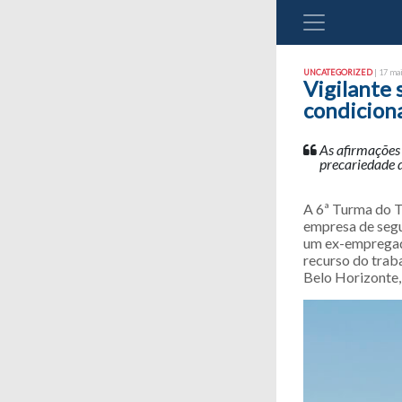
UNCATEGORIZED
| 17 mai
Vigilante 
condicion
As afirmações
precariedade d
A 6ª Turma do T
empresa de segu
um ex-empregad
recurso do trab
Belo Horizonte,