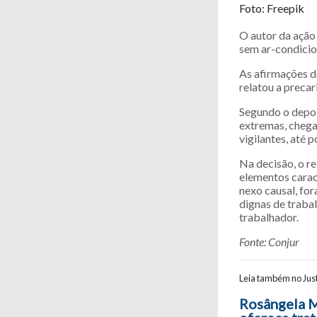
Foto: Freepik
O autor da ação
sem ar-condicio
As afirmações d
relatou a precar
Segundo o depoi
extremas, chega
vigilantes, até 
Na decisão, o r
elementos carac
nexo causal, fo
dignas de trabal
trabalhador.
Fonte: Conjur
Leia também no Just
Navegaç
Rosângela 