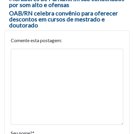
Navegação entre posts
por som alto e ofensas
OAB/RN celebra convênio para oferecer
descontos em cursos de mestrado e
doutorado
Comente esta postagem:
Seu nome?
*