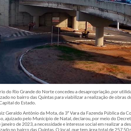
rio do Rio Grande do Norte concedeu a desapropriação, por utilida
zado no bairro das Quintas para viabilizar a realização de obras d
Capital do Estado.
juiz Geraldo Antônio da Mota, da 3ª Vara da Fazenda Pública da 
o, ajuizado pelo Município de Natal, declarou, por meio do Decre
 janeiro de 2023, a necessidade e interesse social em realizar a d
zado no bairro das Quintas. O local, que tem área total de 257,50 