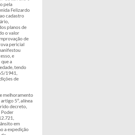
do pela
enida Felizardo
 ao cadastro
ário,
dos planos de
do o valor
comprovação de
ova pericial
manifestou
esso, e
 que a
iedade, tendo
365/1941,
dições de
o e melhoramento
artigo 5º, alínea
erido decreto,
o Poder
12.721,
rânsito em
mo a expedição
 de