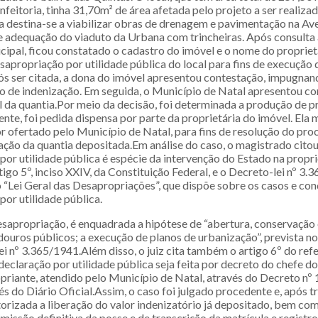
feitoria, tinha 31,70m² de área afetada pelo projeto a ser realiza
ea destina-se a viabilizar obras de drenagem e pavimentação na Av
 adequação do viaduto da Urbana com trincheiras. Após consulta
cipal, ficou constatado o cadastro do imóvel e o nome do propriet
apropriação por utilidade pública do local para fins de execução 
s ser citada, a dona do imóvel apresentou contestação, impugnan
ulo de indenização. Em seguida, o Município de Natal apresentou 
l da quantia.Por meio da decisão, foi determinada a produção de pr
nte, foi pedida dispensa por parte da proprietária do imóvel. Ela 
r ofertado pelo Município de Natal, para fins de resolução do proc
ação da quantia depositada.Em análise do caso, o magistrado citou
por utilidade pública é espécie da intervenção do Estado na propr
igo 5º, inciso XXIV, da Constituição Federal, e o Decreto-lei nº 3.
“Lei Geral das Desapropriações”, que dispõe sobre os casos e con
or utilidade pública.
sapropriação, é enquadrada a hipótese de “abertura, conservaçã
douros públicos; a execução de planos de urbanização”, prevista no 
lei nº 3.365/1941.Além disso, o juiz cita também o artigo 6º do ref
declaração por utilidade pública seja feita por decreto do chefe d
priante, atendido pelo Município de Natal, através do Decreto nº 
s do Diário Oficial.Assim, o caso foi julgado procedente e, após t
torizada a liberação do valor indenizatório já depositado, bem co
issão definitiva da posse e de transcrição da matrícula e registro