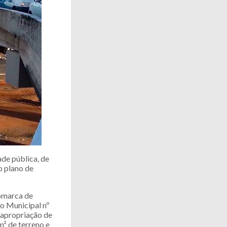
de pública, de
o plano de
Comarca de
to Municipal nº
esapropriação de
m² de terreno e