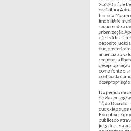
206,90 m² de ben
prefeitura.A ár
Firmino Moura e
imobiliário muni
requerendo a des
urbanização.Apó
oferecido a tít
depósito judicia
que, posteriorme
anuência ao valo
requereu a liber
desapropriação 
como fonte o art
conhecida como 
desapropriação p
No pedido de de
de vias ou logra
“i”, do Decreto-
que exige que a 
Executivo expro
publicado atravé
julgado, será au
de mandado de im