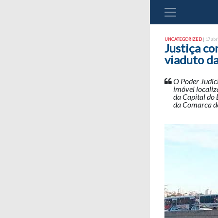
UNCATEGORIZED
| 17 abr
Justiça c
viaduto d
O Poder Judici
imóvel localiz
da Capital do 
da Comarca de