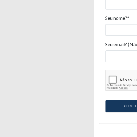
Seu nome?
*
Seu email? (Nã