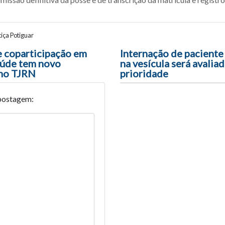
iça Potiguar
ão entre posts
 coparticipação em
Internação de paciente
aúde tem novo
na vesícula será avaliad
 no TJRN
prioridade
postagem: