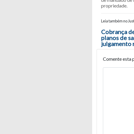
propriedade.
Leia também no Just
Navegaç
Cobrança de
planos de s
julgamento
Comente esta 