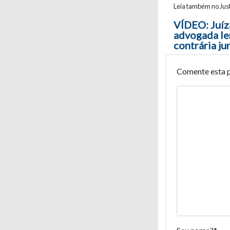
Leia também no Just
Navegaç
VÍDEO: Juíz
advogada le
contrária ju
Comente esta 