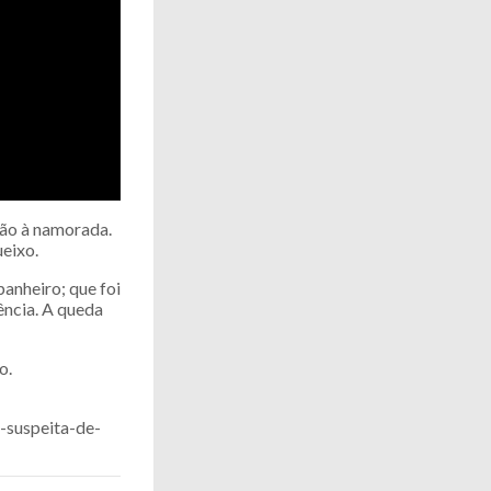
são à namorada.
eixo.
panheiro; que foi
ência. A queda
o.
-suspeita-de-