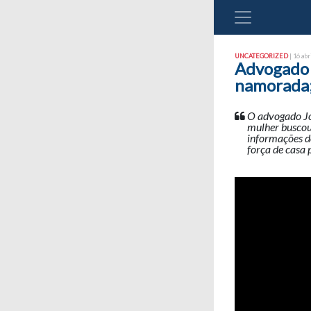
UNCATEGORIZED
| 16 abr
Advogado 
namorada;
O advogado Joã
mulher buscou
informações do
força de casa