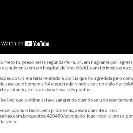
 Neto foi preso nesta segunda-feira, 14, em flagrante, por agres
 atendimento em um hospital de Maceió/AL com ferimentos no qu
ões do G1, ela teria relatado à polícia que foi agredida pelo com
 de casa pelo homem e foi empurrada, vindo a cair no chão da resid
e profundo, e ela precisou levar três pontos.
sível ver que a vítima estava sangrando quando saiu do apartament
você copiou o texto. Sem problemas, desde que cite o link:
galhas.com.br/quentes/428458/advogado-joao-neto-e-preso-por
da-video