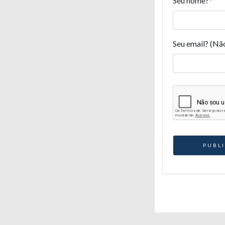
Seu nome?
*
Seu email? (Nã