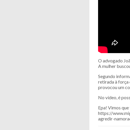
O advogado João
A mulher buscou
Segundo informaç
retirada à força
provocou um cort
No vídeo, é pos
Epa! Vimos que 
https://www.mi
agredir-namora