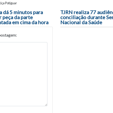
iça Potiguar
ão entre posts
a dá 5 minutos para
TJRN realiza 77 audiên
r peça da parte
conciliação durante S
ntada em cima da hora
Nacional da Saúde
postagem: