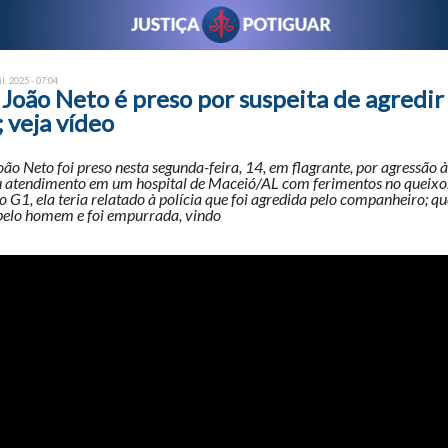
il, 2025 - 07:04
João Neto é preso por suspeita de agredir
 veja vídeo
o Neto foi preso nesta segunda-feira, 14, em flagrante, por agressão
 atendimento em um hospital de Maceió/AL com ferimentos no queixo
 G1, ela teria relatado à polícia que foi agredida pelo companheiro; que
 pelo homem e foi empurrada, vindo