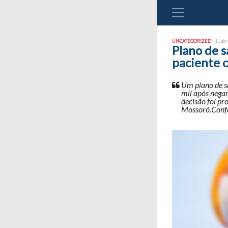
UNCATEGORIZED
| 11 abr
Plano de 
paciente 
Um plano de s
mil após nega
decisão foi pr
Mossoró.Confor