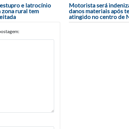
ão entre posts
estupro e latrocínio
Motorista será indeniz
 zona rural tem
danos materiais após te
eitada
atingido no centro de 
postagem: