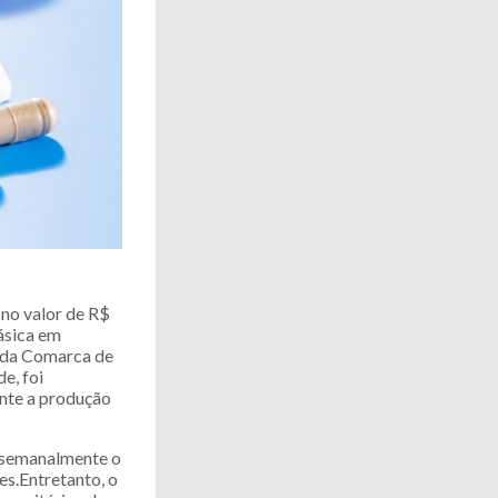
no valor de R$
ásica em
el da Comarca de
e, foi
nte a produção
r semanalmente o
es.Entretanto, o