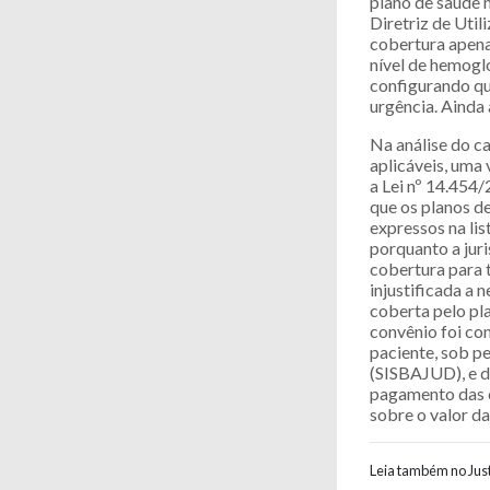
plano de saúde 
Diretriz de Uti
cobertura apena
nível de hemoglo
configurando qu
urgência. Ainda
Na análise do c
aplicáveis, uma 
a Lei nº 14.454
que os planos d
expressos na li
porquanto a juri
cobertura para 
injustificada a
coberta pelo pla
convênio foi co
paciente, sob pe
(SISBAJUD), e d
pagamento das c
sobre o valor d
Leia também no Just