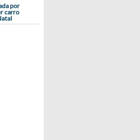
ada por
r carro
Natal