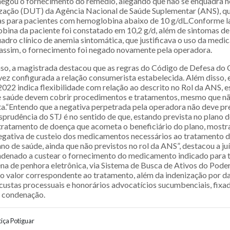
negou o fornecimento do remédio, alegando que não se enquadra no
lização (DUT) da Agência Nacional de Saúde Suplementar (ANS), q
s para pacientes com hemoglobina abaixo de 10 g/dL.Conforme l
bina da paciente foi constatado em 10,2 g/d, além de sintomas deb
adro clínico de anemia sintomática, que justificava o uso da med
 assim, o fornecimento foi negado novamente pela operadora.
aso, a magistrada destacou que as regras do Código de Defesa do
vez configurada a relação consumerista estabelecida. Além disso, e
/2022 indica flexibilidade com relação ao descrito no Rol da ANS,
e saúde devem cobrir procedimentos e tratamentos, mesmo que n
sta.“Entendo que a negativa perpetrada pela operadora não deve pr
sprudência do STJ é no sentido de que, estando prevista no plano d
tratamento de doença que acometa o beneficiário do plano, mostr
 negativa de custeio dos medicamentos necessários ao tratamento 
no de saúde, ainda que não previstos no rol da ANS”, destacou a ju
ndenado a custear o fornecimento do medicamento indicado para t
na de penhora eletrônica, via Sistema de Busca de Ativos do Poder
o valor correspondente ao tratamento, além da indenização por d
ustas processuais e honorários advocatícios sucumbenciais, fix
a condenação.
iça Potiguar