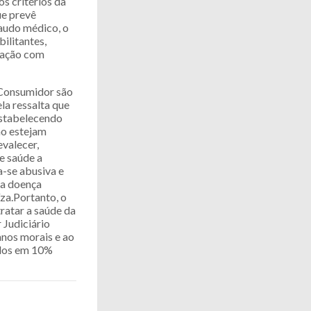
s critérios da
ue prevê
audo médico, o
ilitantes,
icação com
 Consumidor são
la ressalta que
 estabelecendo
ão estejam
evalecer,
e saúde a
a-se abusiva e
da doença
íza.Portanto, o
ratar a saúde da
 Judiciário
anos morais e ao
ados em 10%