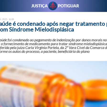
il, 2025 - 16:08
saúde é condenado após negar tratamento 
com Síndrome Mielodisplásica
aúde foi condenado ao pagamento de indenização por danos morais no
r o fornecimento de medicamento para tratar síndrome mielodisplásica
oferida pela juíza Carla Virgínia Portela, da 2ª Vara Cível da Comarca 
me os autos do processo, a paciente, beneficiária do plano