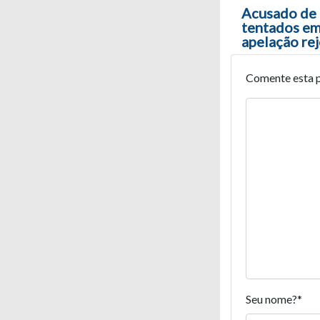
Navegaç
Acusado de 
tentados em
apelação rej
Comente esta 
Seu nome?
*