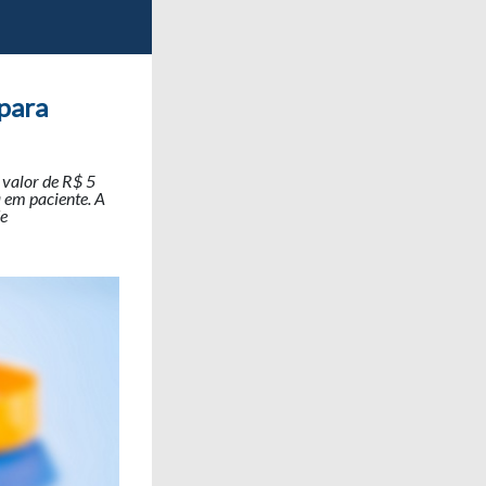
para
 valor de R$ 5
 em paciente. A
de