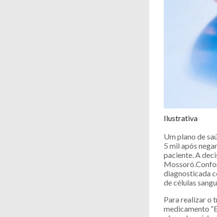
Ilustrativa
Um plano de saú
5 mil após nega
paciente. A deci
Mossoró.Conform
diagnosticada c
de células sang
Para realizar o
medicamento “Er