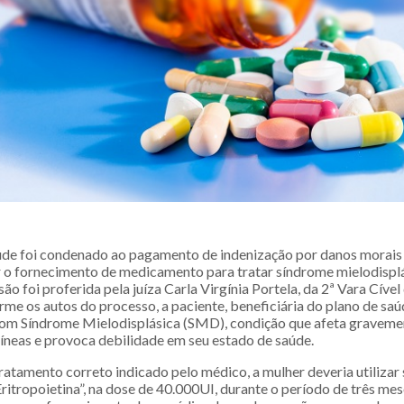
de foi condenado ao pagamento de indenização por danos morais 
r o fornecimento de medicamento para tratar síndrome mielodispl
são foi proferida pela juíza Carla Virgínia Portela, da 2ª Vara Cív
e os autos do processo, a paciente, beneficiária do plano de saúd
om Síndrome Mielodisplásica (SMD), condição que afeta graveme
uíneas e provoca debilidade em seu estado de saúde.
 tratamento correto indicado pelo médico, a mulher deveria utiliza
itropoietina”, na dose de 40.000UI, durante o período de três mes