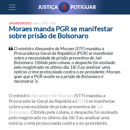
UNCATEGORIZED
| 2 abril, 2025 - 09:57
Moraes manda PGR se manifestar
sobre prisão de Bolsonaro
O ministro Alexandre de Moraes (STF) mandou a
Procuradoria-Geral da República (PGR) se manifestar
sobre a necessidade de prisão preventiva de Jair
Bolsonaro. Obtido pela coluna, o despacho foi assinado
pelo magistrado no último dia 18/3 ao analisar uma
notícia-crime protocolada contra o ex-presidente. Moraes
quer que a PGR avalie se a prisão de Bolsonaro é
necessária “a
O ministro
Alexandre de Moraes
(STF) mandou a
Procuradoria-Geral da República (
PGR
) se manifestar
sobre a necessidade de prisão preventiva de
Jair
Bolsonaro
. Obtido pela coluna, o despacho foi assinado
pelo magistrado no último dia 18/3 ao analisar uma
notícia-crime protocolada contra o ex-presidente.