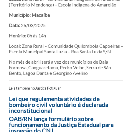
(Território Mendonça) – Escola Indígena do Amarelão
Município: Macaíba
Data:
26/03/2025
Horário:
8h às 14h
Local: Zona Rural – Comunidade Quilombola Capoeiras –
Escola Municipal Santa Luzia – Rua Santa Luzia S/N
No mês de abril será a vez dos municípios de Baía
Formosa, Canguaretama, Pedro Velho, Serra de São
Bento, Lagoa Danta e Georgino Avelino
Leia também no Justiça Potiguar
Navegação entre posts
Lei que regulamenta atividades de
bombeiro civil voluntário é declarada
inconstitucional
OAB/RN lança formulário sobre
funcionamento da Justiça Estadual para
inspeção do CNJ