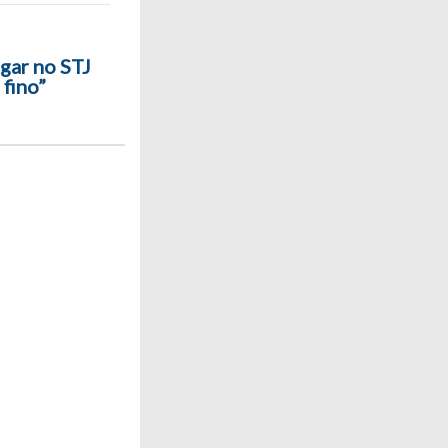
ugar no STJ
 fino”