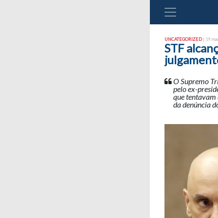
UNCATEGORIZED
| 19 mar
STF alcan
julgament
O Supremo Trib
pelo ex-presid
que tentavam e
da denúncia do