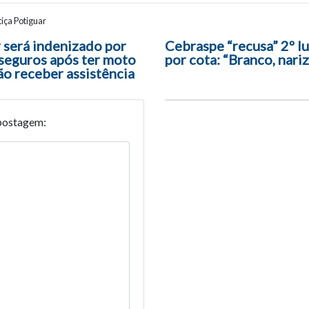
iça Potiguar
ão entre posts
será indenizado por
Cebraspe “recusa” 2º l
seguros após ter moto
por cota: “Branco, nariz
ão receber assistência
postagem: