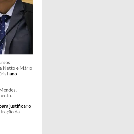
ursos
ga Netto e Mário
Cristiano
 Mendes,
mento.
ra justificar o
stração da