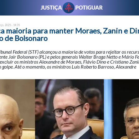
ço, 2025 - 14:35
ça maioria para manter Moraes, Zanin e Di
o de Bolsonaro
unal Federal (STF) alcançou a maioria de votos para rejeitar os recur
ente Jair Bolsonaro (PL) e pelos generais Walter Braga Netto e Mário F
xcluir os ministros Alexandre de Moraes, Flávio Dino e Cristiano Zan
 golpe. Até o momento, os ministros Luís Roberto Barroso, Alexandre