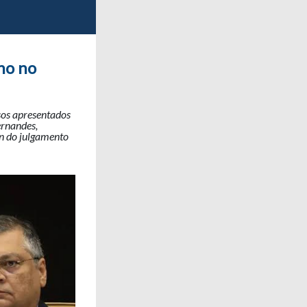
no no
sos apresentados
ernandes,
in do julgamento