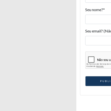
Seu nome?
*
Seu email? (Nã