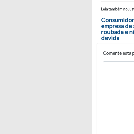
Leia também no Just
Navegaç
Consumidor 
empresa de 
roubada e n
devida
Comente esta 