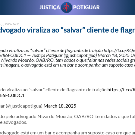
ço, 2025 - 14:16
ogado viraliza ao “salvar” cliente de flag
o viraliza ao “salvar” cliente de flagrante de traição https://t.co/RQ
om/li6FC0lDC1 — Justiça Potiguar (@justicapotigua) March 18, 2025 U
 Nivardo Mourão, OAB/RO, tem dados o que falar nas redes sociais gr
s imagens, o advogado está em um bar e acompanha um suposto caso
viraliza ao “salvar” cliente de flagrante de traição
https://t.co
m/li6FC0lDC1
uar (@justicapotigua)
March 18, 2025
do pelo advogado Nivardo Mourão, OAB/RO, tem dados o que fal
de advogados.
 advogado está em um bar e acompanha um suposto caso em que