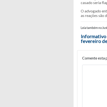
casado seria fl
O advogado entã
as reações são d
Leia também no Just
Navegaç
Informativo
fevereiro d
Comente esta 