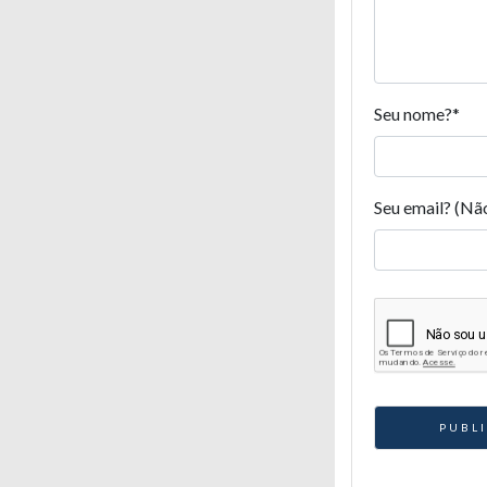
Seu nome?
*
Seu email? (Nã