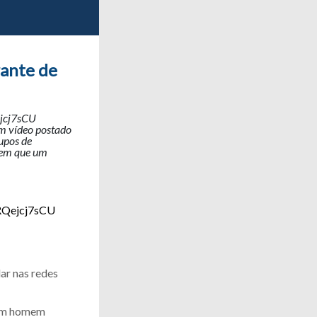
rante de
ejcj7sCU
m vídeo postado
upos de
 em que um
/RQejcj7sCU
ar nas redes
 um homem