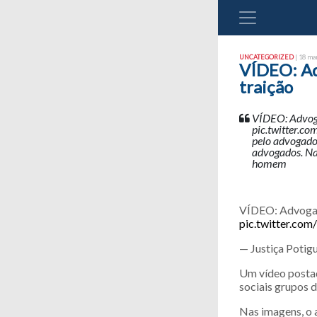
UNCATEGORIZED
| 18 mar
VÍDEO: Adv
traição
VÍDEO: Advogad
pic.twitter.c
pelo advogado
advogados. Na
homem
VÍDEO: Advogado 
pic.twitter.co
— Justiça Potig
Um vídeo posta
sociais grupos 
Nas imagens, o