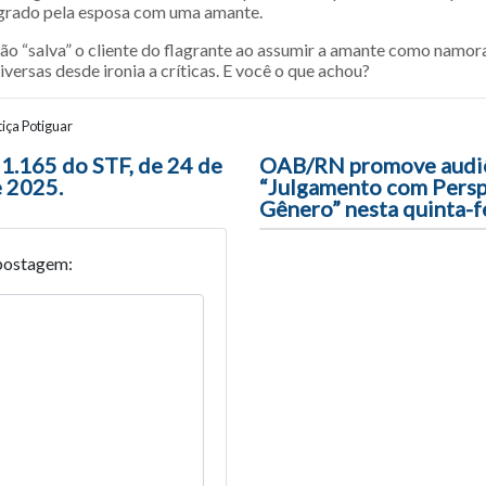
agrado pela esposa com uma amante.
o “salva” o cliente do flagrante ao assumir a amante como namor
iversas desde ironia a críticas. E você o que achou?
iça Potiguar
ão entre posts
 1.165 do STF, de 24 de
OAB/RN promove audiê
e 2025.
“Julgamento com Persp
Gênero” nesta quinta-f
postagem: