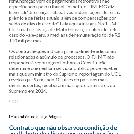
remuneração vem de pagamentos retroativos não
especificados pelo tribunal.Em nota, o TJM-MG diz
haver ali “diferenças retroativas, indenizações de férias-
prêmio e de férias anuais, além de compensações por
saldo de dias de crédito”. Leia aqui a íntegra.No TJ-MT
(Tribunal de Justiça de Mato Grosso), conhecido pelo
caso do vale-peru, a mediana de remuneração foi de R$
110 mil por mês.
Os contracheques indicam principalmente adicionais
relacionados a acúmulo de processos. O TJ-MT não
respondeu à reportagem.Embora a Constituição
determine que nenhum servidor público pode receber
mais que um ministro do Supremo, reportagem do UOL
revelou que 9 em cada 10 juízes do país, nas mais
diversas cortes, receberam mais que os ministros do
Supremo em 2024.
UOL
Leia também no Justiça Potiguar
Navegação entre posts
Contrato que não observou condição de
analfabeto de cliente gera condenação a