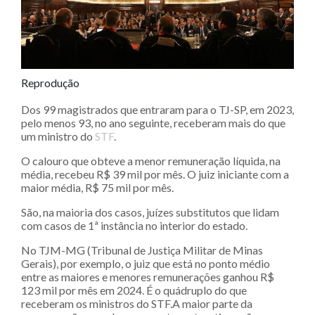
Reprodução
Dos 99 magistrados que entraram para o TJ-SP, em 2023,
pelo menos 93, no ano seguinte, receberam mais do que
um ministro do
STF
.
O calouro que obteve a menor remuneração líquida, na
média, recebeu R$ 39 mil por mês. O juiz iniciante com a
maior média, R$ 75 mil por mês.
São, na maioria dos casos, juízes substitutos que lidam
com casos de 1ª instância no interior do estado.
No TJM-MG (Tribunal de Justiça Militar de Minas
Gerais), por exemplo, o juiz que está no ponto médio
entre as maiores e menores remunerações ganhou R$
123 mil por mês em 2024. É o quádruplo do que
receberam os ministros do STF.A maior parte da