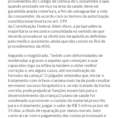
provenientes do Código de Defesa do Consumidor e que,
quando prestado serviço na área da saúde, deve ser
garantida ampla cobertura, a fim de salvaguardar a vida
do consumidor, de acordo com os termos da autorização
constitucional inserta no art. 199
da Constituição Federal. Além disso, a jurisprudência
majoritária se encontra consolidada no sentido de que
deverão prevalecer as diretrizes terapêuticas definidas
pelo médico assistente, ainda que não conste no Rol de
procedimentos da ANS.
Segundo o magistrado, “bebês com deformidades de
moderadas a graves e aqueles que começam a usar
capacetes logo na infância tendem a obter melhor
correção e, em alguns casos, até normalização do
formato da cabeça”. O julgador entendeu que, iniciar o
tratamento com órtese craniana mais tarde pode resultar
em menor sucesso terapêutico e, se não tratado de forma
correta, pode prejudicar funções essenciais para o
desenvolvimento da criança.O plano de saúde foi
condenado a promover o custeio do material prescrito
para o tratamento, pagar o valor de R$ 5 mil no prazo de
15 dias, a título de reparação por danos morais, bem
como arcar com o pagamento das custas processuais e