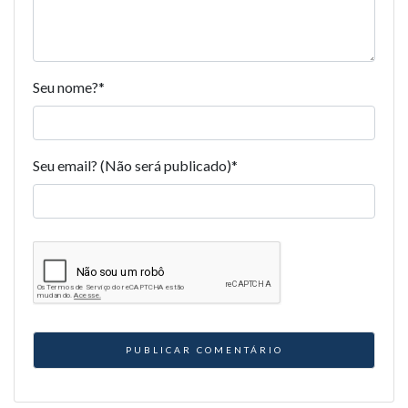
Seu nome?
*
Seu email? (Não será publicado)
*