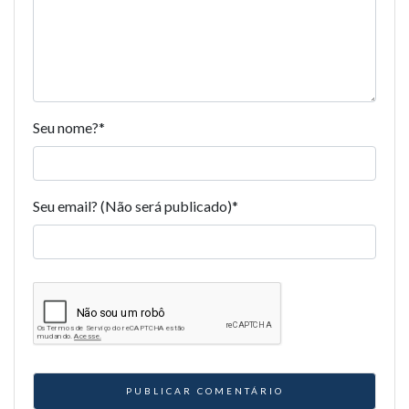
Seu nome?
*
Seu email? (Não será publicado)
*