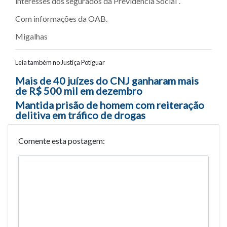
interesses dos segurados da Previdência Social”.
Com informações da OAB.
Migalhas
Leia também no Justiça Potiguar
Navegação entre posts
Mais de 40 juízes do CNJ ganharam mais
de R$ 500 mil em dezembro
Mantida prisão de homem com reiteração
delitiva em tráfico de drogas
Comente esta postagem: