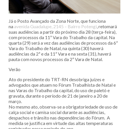
Já o Posto Avançado da Zona Norte, que funciona
na
avenida Guadalupe, 2145 – Bairro Potengi
, retomará
suas audiências a partir do próximo dia 28 (terça-feira),
com processos da 11ª Vara do Trabalho da capital. Na
quarta (29) será a vez das audiências de processos da 6ª
Vara do Trabalho de Natal, na quinta (30) haverá
audiências da 2ª e da 11ª Vara e na sexta (31), haverá
pauta com novos processos da 2ª Vara de Natal.
Verão
Ato do presidente do TRT-RN desobriga juízes e
advogados que atuam no Fórum Trabalhista de Natal e
nas Varas do Trabalho da capital, do uso de paletó e
gravata, durante o período de 21 de janeiro a 20 de
março.
No mesmo ato, observa-se a obrigatoriedade de uso de
calça social e camisa social durante as audiências,
despachos e trânsito nas dependências do Fórum. A
medida se justifica em virtude das altas temperaturas
registradas nesse período do ano.–