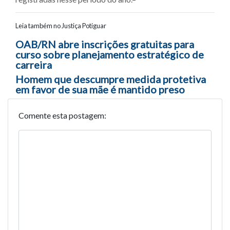
Leia também no Justiça Potiguar
Navegação entre posts
OAB/RN abre inscrições gratuitas para
curso sobre planejamento estratégico de
carreira
Homem que descumpre medida protetiva
em favor de sua mãe é mantido preso
Comente esta postagem: