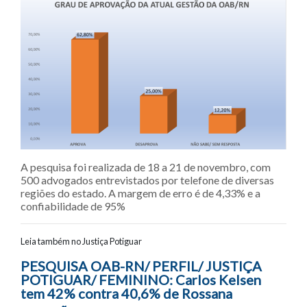
A pesquisa foi realizada de 18 a 21 de novembro, com
500 advogados entrevistados por telefone de diversas
regiões do estado. A margem de erro é de 4,33% e a
confiabilidade de 95%
Leia também no Justiça Potiguar
Navegação entre posts
PESQUISA OAB-RN/ PERFIL/ JUSTIÇA
POTIGUAR/ FEMININO: Carlos Kelsen
tem 42% contra 40,6% de Rossana