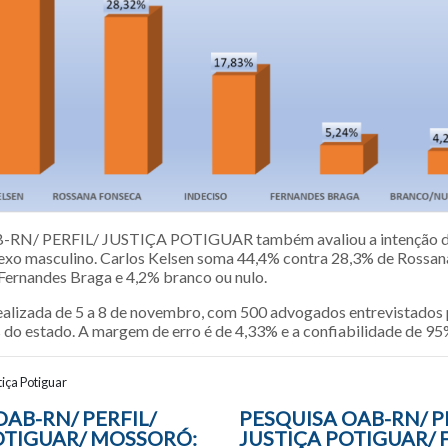
RN/ PERFIL/ JUSTIÇA POTIGUAR também avaliou a intenção d
xo masculino. Carlos Kelsen soma 44,4% contra 28,3% de Rossan
 Fernandes Braga e 4,2% branco ou nulo.
realizada de 5 a 8 de novembro, com 500 advogados entrevistados 
s do estado. A margem de erro é de 4,33% e a confiabilidade de 9
iça Potiguar
ão entre posts
OAB-RN/ PERFIL/
PESQUISA OAB-RN/ P
OTIGUAR/ MOSSORÓ:
JUSTIÇA POTIGUAR/ 