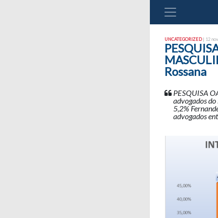
UNCATEGORIZED
| 12 no
PESQUISA
MASCULINO
Rossana
PESQUISA OAB
advogados do 
5,2% Fernande
advogados entr