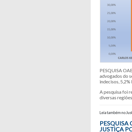
PESQUISA OAB-
advogados do se
indecisos, 5,2%
A pesquisa foi 
diversas regiõe
Leia também no Just
Navegaç
PESQUISA 
JUSTIÇA P