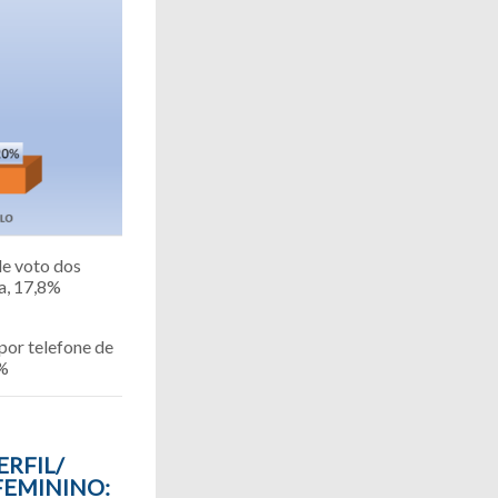
e voto dos
a, 17,8%
por telefone de
5%
ERFIL/
FEMININO: