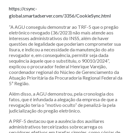
https://csync-
global.smartadserver.com/3356/CookieSync.html
“A AGU conseguiu demonstrar ao TRF-5 que o pregão
eletrônico revogado (36/2023) não mais atende aos
interesses administrativos do INSS, além de haver
questões de legalidade que poderiam comprometer sua
lisura, e indicou a necessidade da manutenção do ato
revogador e, em consequência, permitir seja dada
sequência àquele que o substituiu, o 90010/2024”,
explicou o procurador federal Henrique Varejão,
coordenador regional do Núcleo de Gerenciamento da
Atuação Prioritária da Procuradoria Regional Federal da
5ª Região.
Além disso, a AGU demonstrou, pela cronologia dos
fatos, que é infundada a alegação da empresa de que a
revogação teria o “motivo oculto” de penalizá-la pela
judicialização do pregão eletrônico.
A PRF-5 destacou que a ausência dos auxiliares
administrativos terceirizados sobrecarrega os
servidores efetivos em tarefas simples, como cópias de