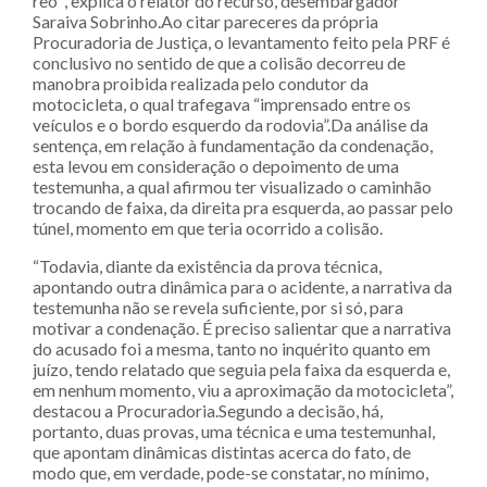
reo’”, explica o relator do recurso, desembargador
Saraiva Sobrinho.Ao citar pareceres da própria
Procuradoria de Justiça, o levantamento feito pela PRF é
conclusivo no sentido de que a colisão decorreu de
manobra proibida realizada pelo condutor da
motocicleta, o qual trafegava “imprensado entre os
veículos e o bordo esquerdo da rodovia”.Da análise da
sentença, em relação à fundamentação da condenação,
esta levou em consideração o depoimento de uma
testemunha, a qual afirmou ter visualizado o caminhão
trocando de faixa, da direita pra esquerda, ao passar pelo
túnel, momento em que teria ocorrido a colisão.
“Todavia, diante da existência da prova técnica,
apontando outra dinâmica para o acidente, a narrativa da
testemunha não se revela suficiente, por si só, para
motivar a condenação. É preciso salientar que a narrativa
do acusado foi a mesma, tanto no inquérito quanto em
juízo, tendo relatado que seguia pela faixa da esquerda e,
em nenhum momento, viu a aproximação da motocicleta”,
destacou a Procuradoria.Segundo a decisão, há,
portanto, duas provas, uma técnica e uma testemunhal,
que apontam dinâmicas distintas acerca do fato, de
modo que, em verdade, pode-se constatar, no mínimo,