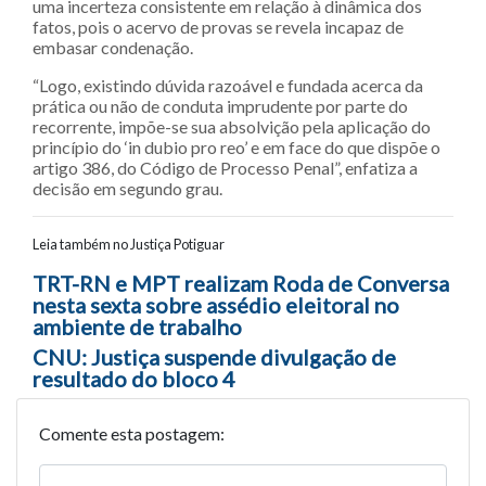
uma incerteza consistente em relação à dinâmica dos
fatos, pois o acervo de provas se revela incapaz de
embasar condenação.
“Logo, existindo dúvida razoável e fundada acerca da
prática ou não de conduta imprudente por parte do
recorrente, impõe-se sua absolvição pela aplicação do
princípio do ‘in dubio pro reo’ e em face do que dispõe o
artigo 386, do Código de Processo Penal”, enfatiza a
decisão em segundo grau.
Leia também no Justiça Potiguar
Navegação entre posts
TRT-RN e MPT realizam Roda de Conversa
nesta sexta sobre assédio eleitoral no
ambiente de trabalho
CNU: Justiça suspende divulgação de
resultado do bloco 4
Comente esta postagem: