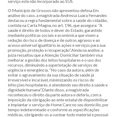
serviço este não incorporado ao SUS.
O Município de Grossos não apresentou defesa.Em
análise do caso, a magistrada Andressa Luara Fernandes
destacou a regra fundamental sobre a saúde do cidadão,
contida na Carta Magna, no art. 196, que assegura: “A
saúde é direito de todos e dever do Estado, garantido
mediante políticas sociais e econômica que visem a
redução do risco de doença e de outros agravos e ao
acesso universal igualitário às ações e serviços para sua
promoção, proteção e recuperação”.Ainda na análise, a
juíza ressaltou que a Atenção Domiciliar também visa
melhorar a gestão dos leitos hospitalares e o uso dos
recursos, diminuindo a superlotação de serviços de
urgência e emergência. “No caso da autora, além de
evitar o agravamento da sua situação de saúde já
irreversível e incurável, minimizando os riscos de
infecções hospitalares, e atendendo seu direito à saúde e
dignidade humana”.Diante disso, a magistrada
reconheceu o direito da parte autora e deferiu, com a
imposição da obrigação ao ente estatal de disponibilizar
e implantar o serviço de Home Care no seu domicílio, por
tempo indeterminado e conforme as especificações
médicas, obrigando-os a custear todo material e pessoal