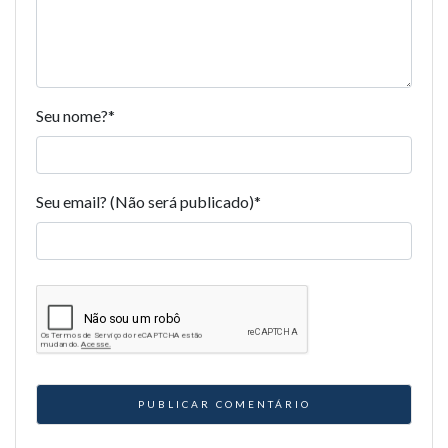
Seu nome?
*
Seu email? (Não será publicado)
*