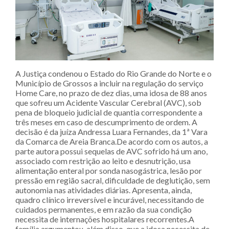
A Justiça condenou o Estado do Rio Grande do Norte e o
Município de Grossos a incluir na regulação do serviço
Home Care, no prazo de dez dias, uma idosa de 88 anos
que sofreu um Acidente Vascular Cerebral (AVC), sob
pena de bloqueio judicial de quantia correspondente a
três meses em caso de descumprimento de ordem. A
decisão é da juíza Andressa Luara Fernandes, da 1ª Vara
da Comarca de Areia Branca.De acordo com os autos, a
parte autora possui sequelas de AVC sofrido há um ano,
associado com restrição ao leito e desnutrição, usa
alimentação enteral por sonda nasogástrica, lesão por
pressão em região sacral, dificuldade de deglutição, sem
autonomia nas atividades diárias. Apresenta, ainda,
quadro clínico irreversível e incurável, necessitando de
cuidados permanentes, e em razão da sua condição
necessita de internações hospitalares recorrentes.A
família argumentou, além disso, que a idosa necessita de