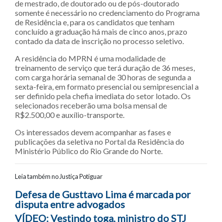
de mestrado, de doutorado ou de pós-doutorado
somente é necessário no credenciamento do Programa
de Residência e, para os candidatos que tenham
concluído a graduação há mais de cinco anos, prazo
contado da data de inscrição no processo seletivo.
A residência do MPRN é uma modalidade de
treinamento de serviço que terá duração de 36 meses,
com carga horária semanal de 30 horas de segunda a
sexta-feira, em formato presencial ou semipresencial a
ser definido pela chefia imediata do setor lotado. Os
selecionados receberão uma bolsa mensal de
R$2.500,00 e auxílio-transporte.
Os interessados devem acompanhar as fases e
publicações da seletiva no Portal da Residência do
Ministério Público do Rio Grande do Norte.
Leia também no Justiça Potiguar
Navegação entre posts
Defesa de Gusttavo Lima é marcada por
disputa entre advogados
VÍDEO: Vestindo toga, ministro do STJ