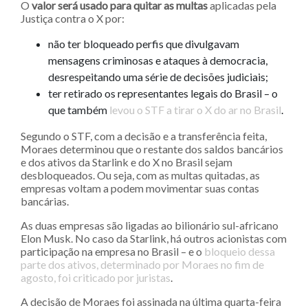
O
valor será usado para quitar as multas
aplicadas pela
Justiça contra o X por:
não ter bloqueado perfis que divulgavam
mensagens criminosas e ataques à democracia,
desrespeitando uma série de decisões judiciais;
ter retirado os representantes legais do Brasil – o
que também
levou o STF a tirar o X do ar no Brasil
.
Segundo o STF, com a decisão e a transferência feita,
Moraes determinou que o restante dos saldos bancários
e dos ativos da Starlink e do X no Brasil sejam
desbloqueados. Ou seja, com as multas quitadas, as
empresas voltam a podem movimentar suas contas
bancárias.
As duas empresas são ligadas ao bilionário sul-africano
Elon Musk. No caso da Starlink, há outros acionistas com
participação na empresa no Brasil – e o
bloqueio dessa
parte dos ativos, determinado por Moraes no fim de
agosto, foi criticado por juristas
.
A decisão de Moraes foi assinada na última quarta-feira