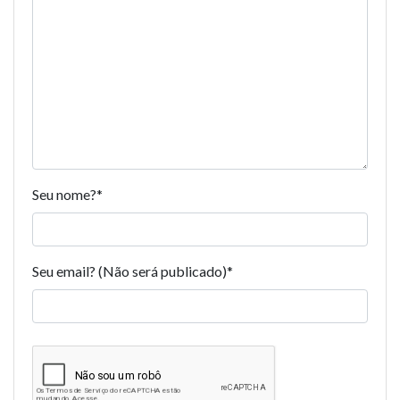
Seu nome?
*
Seu email? (Não será publicado)
*