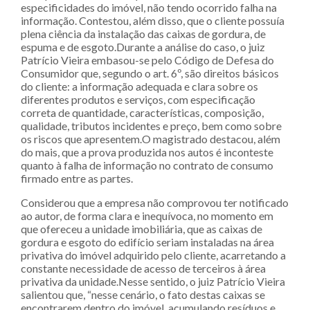
especificidades do imóvel, não tendo ocorrido falha na
informação. Contestou, além disso, que o cliente possuía
plena ciência da instalação das caixas de gordura, de
espuma e de esgoto.Durante a análise do caso, o juiz
Patrício Vieira embasou-se pelo Código de Defesa do
Consumidor que, segundo o art. 6º, são direitos básicos
do cliente: a informação adequada e clara sobre os
diferentes produtos e serviços, com especificação
correta de quantidade, características, composição,
qualidade, tributos incidentes e preço, bem como sobre
os riscos que apresentem.O magistrado destacou, além
do mais, que a prova produzida nos autos é inconteste
quanto à falha de informação no contrato de consumo
firmado entre as partes.
Considerou que a empresa não comprovou ter notificado
ao autor, de forma clara e inequívoca, no momento em
que ofereceu a unidade imobiliária, que as caixas de
gordura e esgoto do edifício seriam instaladas na área
privativa do imóvel adquirido pelo cliente, acarretando a
constante necessidade de acesso de terceiros à área
privativa da unidade.Nesse sentido, o juiz Patrício Vieira
salientou que, “nesse cenário, o fato destas caixas se
encontrarem dentro do imóvel, acumulando resíduos e