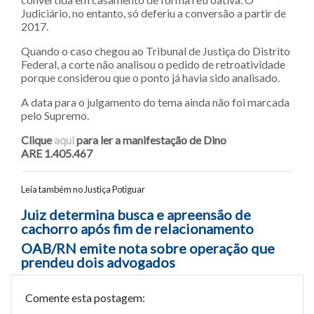
Judiciário, no entanto, só deferiu a conversão a partir de
2017.
Quando o caso chegou ao Tribunal de Justiça do Distrito
Federal, a corte não analisou o pedido de retroatividade
porque considerou que o ponto já havia sido analisado.
A data para o julgamento do tema ainda não foi marcada
pelo Supremo.
Clique
aqui
para ler a manifestação de Dino
ARE 1.405.467
Leia também no Justiça Potiguar
Navegação entre posts
Juiz determina busca e apreensão de
cachorro após fim de relacionamento
OAB/RN emite nota sobre operação que
prendeu dois advogados
Comente esta postagem: