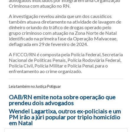
advogados indiciados por integrarem uma Organização
Criminosa com atuação no RN.
A investigação revelou ainda que um dos causídicos
também atuava diretamente na atividade de lavagem de
dinheiro oriundo do tráfico de drogas operado pelo
grupo criminoso com atuação na Zona Norte de Natal
identificado na primeira fase da Operação Malvaceae,
deflagrada em 29 de fevereiro de 2024.
A FICCO/RN é composta pela Polícia Federal, Secretaria
Nacional de Políticas Penais, Polícia Rodoviária Federal,
Polícia Civil, Polícia Militar e Polícia Penal, para o
enfrentamento ao crime organizado.
Leia também no Justiça Potiguar
Navegação entre posts
OAB/RN emite nota sobre operação que
prendeu dois advogados
Wendel Lagartixa, outros ex-policiais e um
PM irão a júri popular por triplo homicídio
em Natal