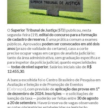
O
Superior Tribunal de Justiça
(
STJ
) publicou, nesta
segunda-feira (19),
edital do concurso para a formação
de cadastro de reserva
. É uma prática comum a exames
públicos. Aprovados
podem ser convocados em até dois
anos
(prazo de validade do certame), caso a corte
precise ocupar vagas em cargos de analista judiciário:
tanto da área administrativa, sem graduação específica e
para inspetor da polícia judicial, quanto especialidades
—
todas de nível superior
. Salários iniciais são de
R$
12.455,30
.
A banca escolhida foi o Centro Brasileiro de Pesquisa em
Avaliação e Seleção e de Promoção de Eventos
(
Cebraspe
), com previsão de
aplicação das provas em 1º
de dezembro de 2024.
Inscrições
— e solicitações de
isenção da taxa — poderão ser feitas entre
30 de agosto
a 20 de setembro
. Haverá reserva de vagas observando
as cotas obrigatórias estabelecidas na legislação.