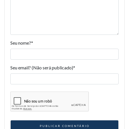
Seu nome?
*
Seu email? (Não será publicado)
*