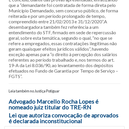
que a “demandante foi contratada de forma direta pelo
Município Demandado, sem concurso público, de forma
reiterada e por um período prolongado de tempo,
compreendido entre 21/02/2013 e 31/12/2020”.A
desembargadora também fez referência a um
entendimento do STF, firmado em sede de repercussão
geral, sobre esta temática, segundo o qual, “no que se
refere a empregados, essas contratações ilegítimas não
geram quaisquer efeitos jurídicos válidos”, havendo
exceção apenas para “o direito à percepção dos salários
referentes ao período trabalhado e, nos termos do art.
19-A da Lei 8.036/90, ao levantamento dos depósitos
efetuados no Fundo de Garantia por Tempo de Serviço –
FGTS”.
Leia também no Justiça Potiguar
Navegação entre posts
Advogado Marcello Rocha Lopes é
nomeado juiz titular do TRE-RN
Lei que autoriza convocação de aprovados
é declarada inconstitucional