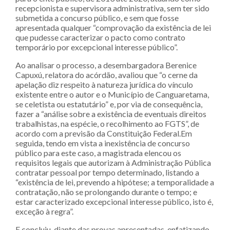
recepcionista e supervisora administrativa, sem ter sido
submetida a concurso público, e sem que fosse
apresentada qualquer “comprovação da existência de lei
que pudesse caracterizar o pacto como contrato
temporário por excepcional interesse público”.
Ao analisar o processo, a desembargadora Berenice
Capuxú, relatora do acórdão, avaliou que “o cerne da
apelação diz respeito à natureza jurídica do vínculo
existente entre o autor e o Município de Canguaretama,
se celetista ou estatutário” e, por via de consequência,
fazer a “análise sobre a existência de eventuais direitos
trabalhistas, na espécie, o recolhimento ao FGTS”, de
acordo com a previsão da Constituição Federal.Em
seguida, tendo em vista a inexistência de concurso
público para este caso, a magistrada elencou os
requisitos legais que autorizam à Administração Pública
contratar pessoal por tempo determinado, listando a
“existência de lei, prevendo a hipótese; a temporalidade a
contratação, não se prolongando durante o tempo; e
estar caracterizado excepcional interesse público, isto é,
exceção à regra”.
E concluiu, diante das provas apresentadas, enfatizando