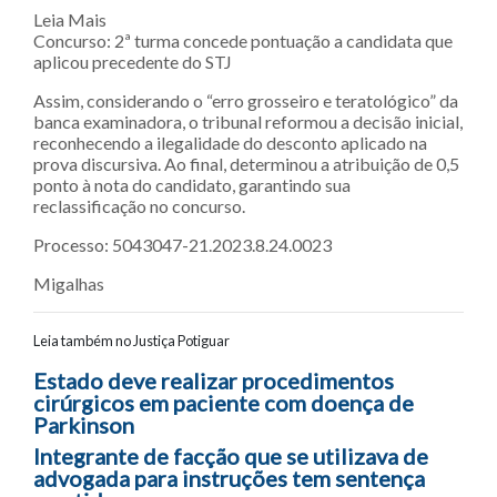
Leia Mais
Concurso: 2ª turma concede pontuação a candidata que
aplicou precedente do STJ
Assim, considerando o “erro grosseiro e teratológico” da
banca examinadora, o tribunal reformou a decisão inicial,
reconhecendo a ilegalidade do desconto aplicado na
prova discursiva. Ao final, determinou a atribuição de 0,5
ponto à nota do candidato, garantindo sua
reclassificação no concurso.
Processo: 5043047-21.2023.8.24.0023
Migalhas
Leia também no Justiça Potiguar
Navegação entre posts
Estado deve realizar procedimentos
cirúrgicos em paciente com doença de
Parkinson
Integrante de facção que se utilizava de
advogada para instruções tem sentença