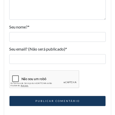
Seu nome?
*
Seu email? (Não será publicado)
*