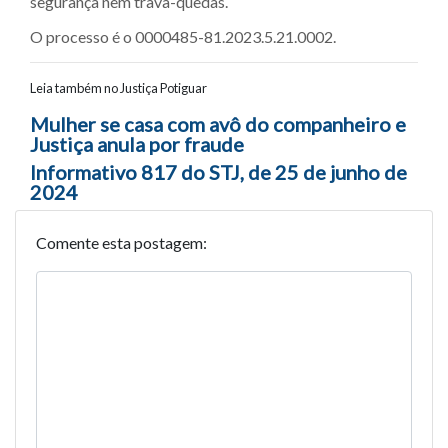
segurança nem trava-quedas.
O processo é o 0000485-81.2023.5.21.0002.
Leia também no Justiça Potiguar
Navegação entre posts
Mulher se casa com avô do companheiro e
Justiça anula por fraude
Informativo 817 do STJ, de 25 de junho de
2024
Comente esta postagem: