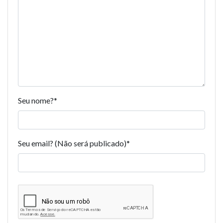
Seu nome?
*
Seu email? (Não será publicado)
*