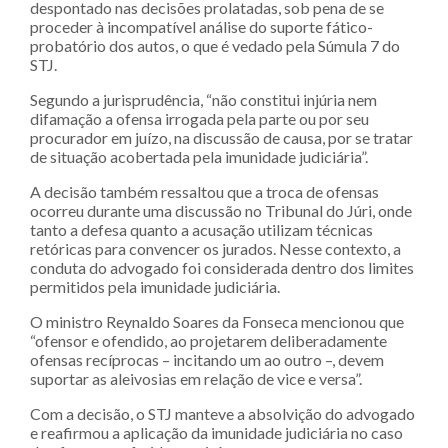
despontado nas decisões prolatadas, sob pena de se
proceder à incompatível análise do suporte fático-
probatório dos autos, o que é vedado pela Súmula 7 do
STJ.
Segundo a jurisprudência, “não constitui injúria nem
difamação a ofensa irrogada pela parte ou por seu
procurador em juízo, na discussão de causa, por se tratar
de situação acobertada pela imunidade judiciária”.
A decisão também ressaltou que a troca de ofensas
ocorreu durante uma discussão no Tribunal do Júri, onde
tanto a defesa quanto a acusação utilizam técnicas
retóricas para convencer os jurados. Nesse contexto, a
conduta do advogado foi considerada dentro dos limites
permitidos pela imunidade judiciária.
O ministro Reynaldo Soares da Fonseca mencionou que
“ofensor e ofendido, ao projetarem deliberadamente
ofensas recíprocas – incitando um ao outro –, devem
suportar as aleivosias em relação de vice e versa”.
Com a decisão, o STJ manteve a absolvição do advogado
e reafirmou a aplicação da imunidade judiciária no caso