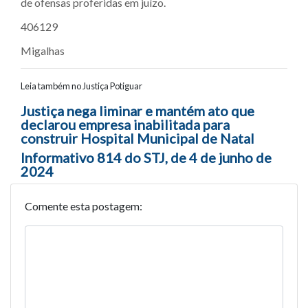
de ofensas proferidas em juízo.
406129
Migalhas
Leia também no Justiça Potiguar
Navegação entre posts
Justiça nega liminar e mantém ato que
declarou empresa inabilitada para
construir Hospital Municipal de Natal
Informativo 814 do STJ, de 4 de junho de
2024
Comente esta postagem: