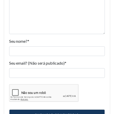
Seu nome?
*
Seu email? (Não será publicado)
*