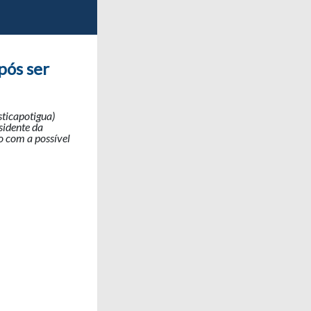
pós ser
sticapotigua)
sidente da
o com a possível