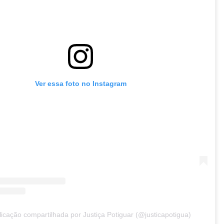
Ver essa foto no Instagram
cação compartilhada por Justiça Potiguar (@justicapotigua)