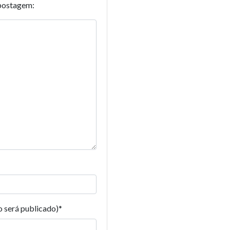
postagem:
o será publicado)
*