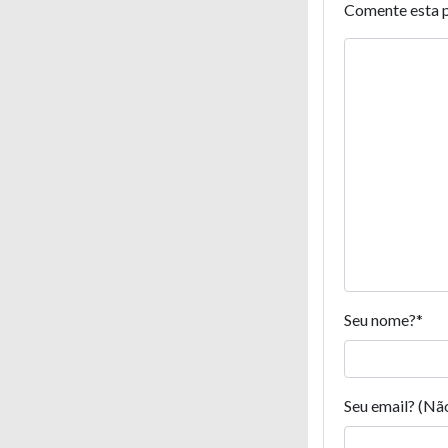
Comente esta 
Seu nome?
*
Seu email? (Nã