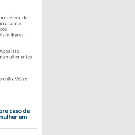
presidente da
arro com a
ixou
is militares.
Após isso,
na mulher antes
 chão. Veja o
re caso de
mulher em