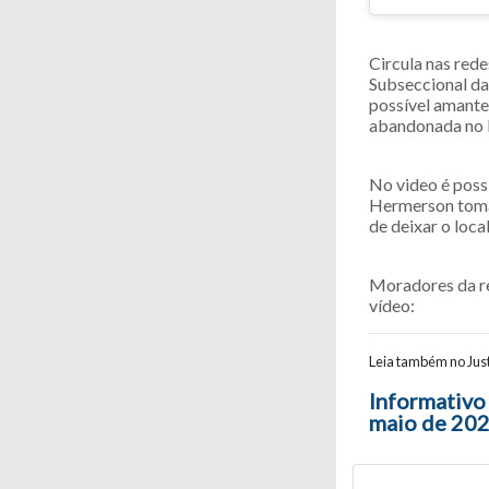
Circula nas red
Subseccional da
possível amante
abandonada no l
No video é poss
Hermerson toma 
de deixar o loca
Moradores da re
vídeo:
Leia também no Just
Navegaç
Informativo
maio de 20