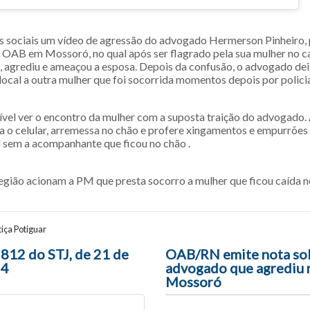
es sociais um vídeo de agressão do advogado Hermerson Pinheiro, 
 OAB em Mossoró, no qual após ser flagrado pela sua mulher no c
, agrediu e ameaçou a esposa. Depois da confusão, o advogado de
ocal a outra mulher que foi socorrida momentos depois por policia
ível ver o encontro da mulher com a suposta traição do advogado. 
o celular, arremessa no chão e profere xingamentos e empurrões 
l sem a acompanhante que ficou no chão .
gião acionam a PM que presta socorro a mulher que ficou caída no
iça Potiguar
ão entre posts
 812 do STJ, de 21 de
OAB/RN emite nota sob
24
advogado que agrediu 
Mossoró