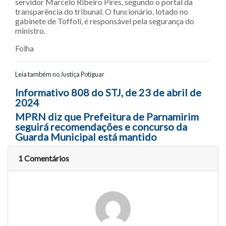
servidor Marcelo Ribeiro Pires, segundo o portal da
transparência do tribunal. O funcionário, lotado no
gabinete de Toffoli, é responsável pela segurança do
ministro.
Folha
Leia também no Justiça Potiguar
Navegação entre posts
Informativo 808 do STJ, de 23 de abril de
2024
MPRN diz que Prefeitura de Parnamirim
seguirá recomendações e concurso da
Guarda Municipal está mantido
1 Comentários