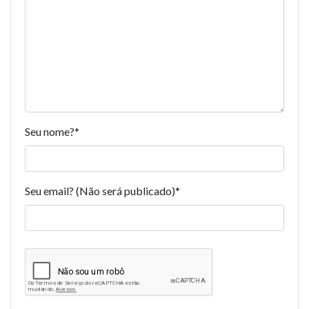
Seu nome?
*
Seu email? (Não será publicado)
*